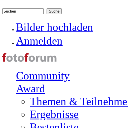
Direkt zum Inhalt
Suchen
Suchformular
Bilder hochladen
Anmelden
Community
Award
Themen & Teilnehme
Ergebnisse
Bestenliste