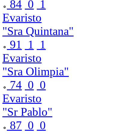
84
0
1
Evaristo
"Sra Quintana"
91
1
1
Evaristo
"Sra Olimpia"
74
0
0
Evaristo
"Sr Pablo"
87
0
0