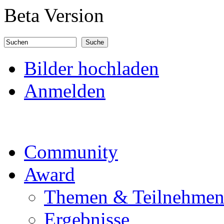
Direkt zum Inhalt
Beta Version
Suchen
Suchformular
Bilder hochladen
Anmelden
Community
Award
Themen & Teilnehme
Ergebnisse