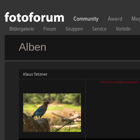
Direkt zum Inhalt
Community
Award
Mag
Bildergalerie
Forum
Gruppen
Service
Vorteile
Alben
Klaus Tetzner
kein Vorschaubild vorhanden