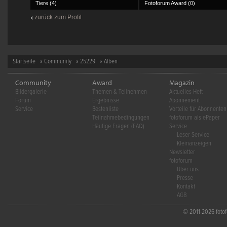
Tiere (4)
Fotoforum Award (0)
zurück zum Profil
Startseite
»
Community
»
25229
» Alben
Community
Award
Magazin
Bildergalerie
Themen & Teilnehmen
Aktuelles Heft
Forum
Ergebnisse
Abonnement
Service
Bestenliste
Vorteile für Abonnenten
Teilnahmebedingungen
fotoforum als ePaper
Häufige Fragen (FAQ)
Service
Leser-Service
Kleinanzeigen
Newsletter
fotoforum
Über uns
Presse
Kontakt
AGB
© 2011-2026 fotofo