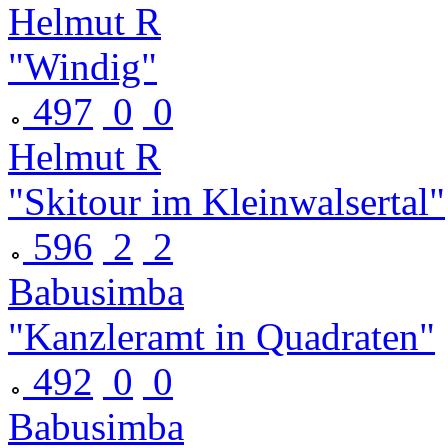
Helmut R
"Windig"
497
0
0
Helmut R
"Skitour im Kleinwalsertal"
596
2
2
Babusimba
"Kanzleramt in Quadraten"
492
0
0
Babusimba