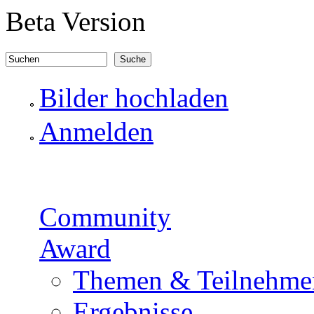
Direkt zum Inhalt
Beta Version
Suchen
Suchformular
Bilder hochladen
Anmelden
Community
Award
Themen & Teilnehme
Ergebnisse