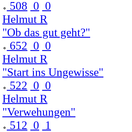
508
0
0
Helmut R
"Ob das gut geht?"
652
0
0
Helmut R
"Start ins Ungewisse"
522
0
0
Helmut R
"Verwehungen"
512
0
1