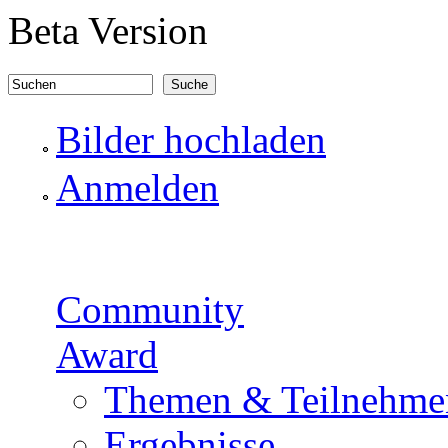
Direkt zum Inhalt
Beta Version
Suchen
Suchformular
Bilder hochladen
Anmelden
Community
Award
Themen & Teilnehme
Ergebnisse