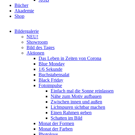
Bücher
Akademie
Shop
Bildergalerie
NEU!
Showroom
Bild des Tages
Aktionen
Das Leben in Zeiten von Corona
Blue Monday
1/6 Sekunde
Buchstabensalat
Black Friday
Fotoimpulse
Einfach mal die Sonne reinlassen
Nähe zum Motiv aufbauen
Zwischen innen und außen
Lichtspuren sichtbar machen
Einen Rahmen geben
Schatten im Bild
Monat der Formen
Monat der Farben
Photolove