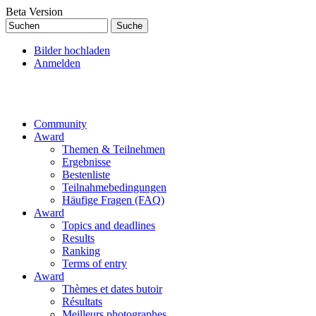
Direkt zum Inhalt
Beta Version
Suchen
Suchformular
Bilder hochladen
Anmelden
Community
Award
Themen & Teilnehmen
Ergebnisse
Bestenliste
Teilnahmebedingungen
Häufige Fragen (FAQ)
Award
Topics and deadlines
Results
Ranking
Terms of entry
Award
Thèmes et dates butoir
Résultats
Meilleurs photographes