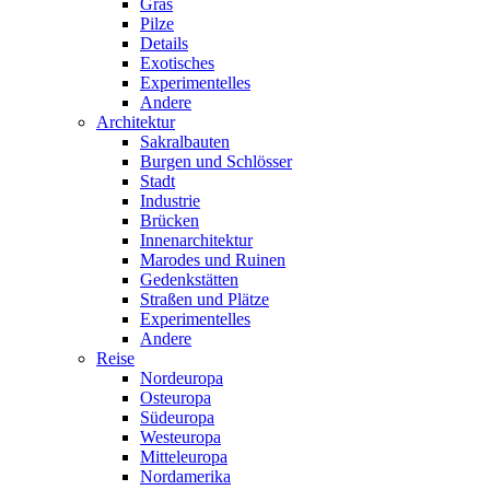
Gras
Pilze
Details
Exotisches
Experimentelles
Andere
Architektur
Sakralbauten
Burgen und Schlösser
Stadt
Industrie
Brücken
Innenarchitektur
Marodes und Ruinen
Gedenkstätten
Straßen und Plätze
Experimentelles
Andere
Reise
Nordeuropa
Osteuropa
Südeuropa
Westeuropa
Mitteleuropa
Nordamerika