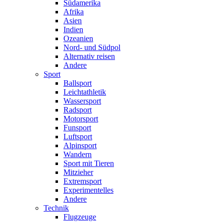
Südamerika
Afrika
Asien
Indien
Ozeanien
Nord- und Südpol
Alternativ reisen
Andere
Sport
Ballsport
Leichtathletik
Wassersport
Radsport
Motorsport
Funsport
Luftsport
Alpinsport
Wandern
Sport mit Tieren
Mitzieher
Extremsport
Experimentelles
Andere
Technik
Flugzeuge