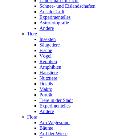
Landschaft im Licht
Schnee- und Eislandschaften
Aus der Luft
Experimentelles
Astrofotografie
Andere
Tiere
Insekten
Säugetiere
Fische
Vögel
Reptilien
Amphibien
Haustiere
Nutztiere
Details
Makro
Porträt
Tiere in der Stadt
Experimentelles
Andere
Flora
Am Wegesrand
Bäume
Auf der Wiese