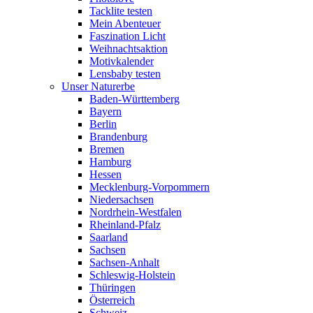
Tacklite testen
Mein Abenteuer
Faszination Licht
Weihnachtsaktion
Motivkalender
Lensbaby testen
Unser Naturerbe
Baden-Württemberg
Bayern
Berlin
Brandenburg
Bremen
Hamburg
Hessen
Mecklenburg-Vorpommern
Niedersachsen
Nordrhein-Westfalen
Rheinland-Pfalz
Saarland
Sachsen
Sachsen-Anhalt
Schleswig-Holstein
Thüringen
Österreich
Schweiz