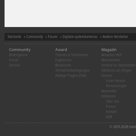
Startseite
»
Community
»
Forum
»
Digitale-systemkameras
» Andere Hersteller
Community
Award
Magazin
Bildergalerie
Themen & Teilnehmen
Aktuelles Heft
Forum
Ergebnisse
Abonnement
Service
Bestenliste
Vorteile für Abonnenten
Teilnahmebedingungen
fotoforum als ePaper
Häufige Fragen (FAQ)
Service
Leser-Service
Kleinanzeigen
Newsletter
fotoforum
Über uns
Presse
Kontakt
AGB
© 2011-2026 fotofo