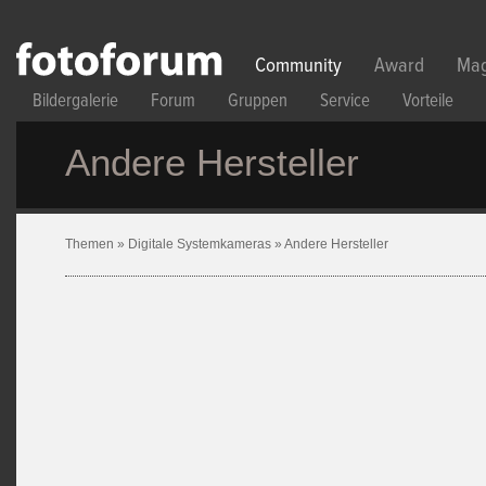
Direkt zum Inhalt
Community
Award
Mag
Bildergalerie
Forum
Gruppen
Service
Vorteile
Andere Hersteller
Themen
»
Digitale Systemkameras
»
Andere Hersteller
Seiten