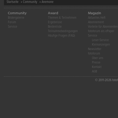
Startseite
»
Community
» Anemone
Community
Award
Magazin
Bildergalerie
Themen & Teilnehmen
Aktuelles Heft
Forum
Ergebnisse
Abonnement
Service
Bestenliste
Vorteile für Abonnenten
Teilnahmebedingungen
fotoforum als ePaper
Häufige Fragen (FAQ)
Service
Leser-Service
Kleinanzeigen
Newsletter
fotoforum
Über uns
Presse
Kontakt
AGB
© 2011-2026 fotofo