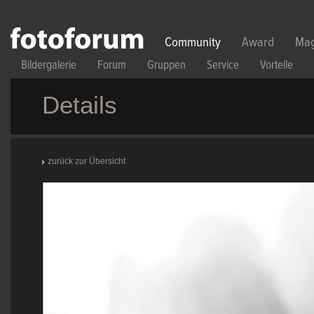
Direkt zum Inhalt
Community
Award
Mag
Bildergalerie
Forum
Gruppen
Service
Vorteile
Details
zurück zur Übersicht