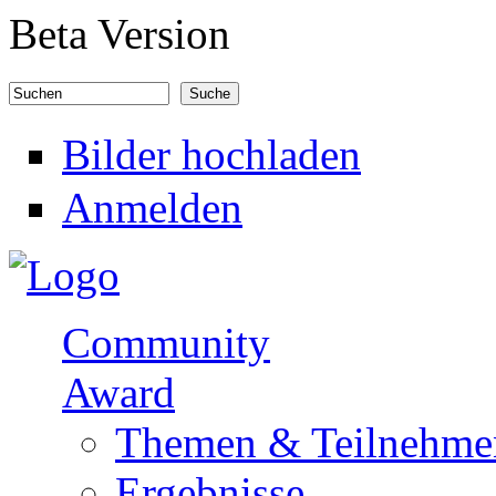
Direkt zum Inhalt
Beta Version
Suchen
Suchformular
Bilder hochladen
Anmelden
Community
Award
Themen & Teilnehme
Ergebnisse