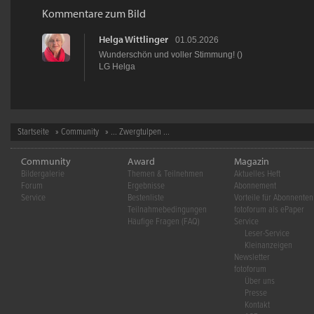
Kommentare zum Bild
Helga Wittlinger
01.05.2026
Wunderschön und voller Stimmung! ()
LG Helga
Startseite
»
Community
» ... Zwergtulpen ...
Community
Award
Magazin
Bildergalerie
Themen & Teilnehmen
Aktuelles Heft
Forum
Ergebnisse
Abonnement
Service
Bestenliste
Vorteile für Abonnenten
Teilnahmebedingungen
fotoforum als ePaper
Häufige Fragen (FAQ)
Service
Leser-Service
Kleinanzeigen
Newsletter
fotoforum
Über uns
Presse
Kontakt