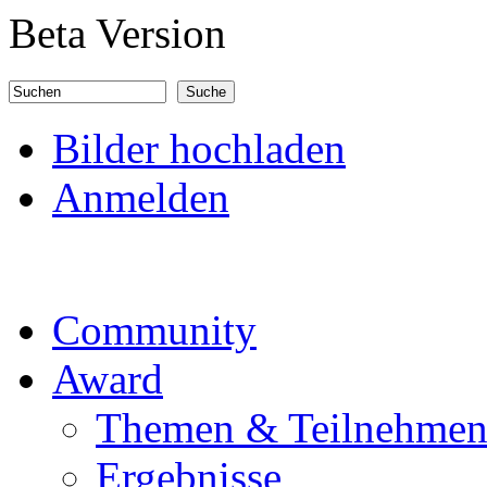
Direkt zum Inhalt
Beta Version
Suchen
Suchformular
Bilder hochladen
Anmelden
Community
Award
Themen & Teilnehme
Ergebnisse