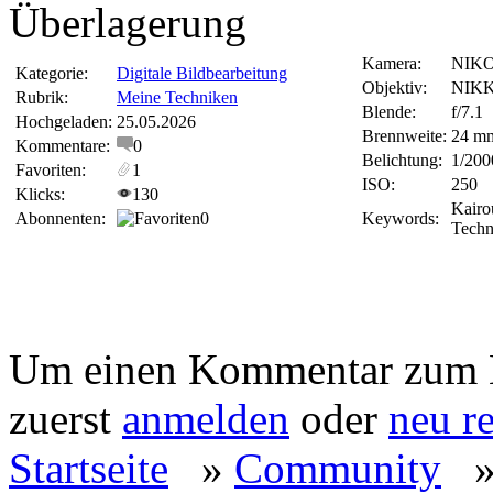
Überlagerung
Kamera:
NIKO
Kategorie:
Digitale Bildbearbeitung
Objektiv:
NIKK
Rubrik:
Meine Techniken
Blende:
f/7.1
Hochgeladen:
25.05.2026
Brennweite:
24 m
Kommentare:
0
Belichtung:
1/200
Favoriten:
1
ISO:
250
Klicks:
130
Kairo
Abonnenten:
0
Keywords:
Techn
Um einen Kommentar zum Bi
zuerst
anmelden
oder
neu re
Startseite
»
Community
» 