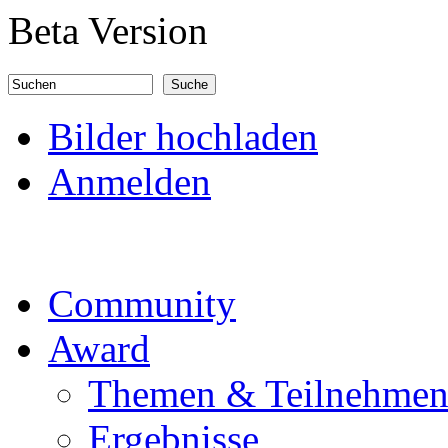
Direkt zum Inhalt
Beta Version
Suchen
Suchformular
Bilder hochladen
Anmelden
Community
Award
Themen & Teilnehme
Ergebnisse