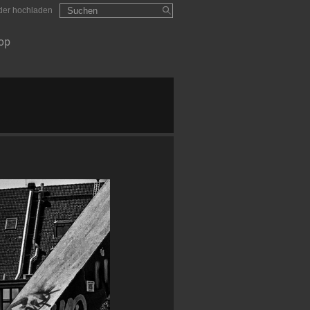
Suchformular
Suchen
lder hochladen
op