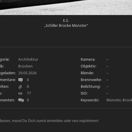
E.S.
„Schiller Brücke Münster“
gorie:
Architektur
Kamera:
–
ik:
Brücken
Objektiv:
–
geladen:
29.05.2026
Blende:
–
mentare:
0
Brennweite:
–
riten:
0
Belichtung:
–
s:
77
ISO:
–
nenten:
0
Keywords:
Münster, Brüc
fassen, musst Du Dich zuerst
anmelden
oder
neu registrieren
!