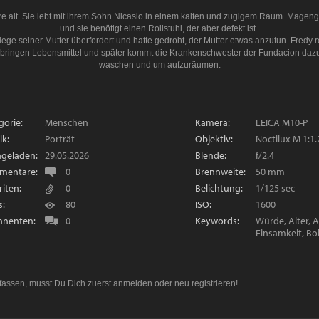
hre alt. Sie lebt mit ihrem Sohn Nicasio in einem kalten und zugigem Raum. Magen
und sie benötigt einen Rollstuhl, der aber defekt ist.
Pflege seiner Mutter überfordert und hatte gedroht, der Mutter etwas anzutun. Fredy r
 bringen Lebensmittel und später kommt die Krankenschwester der Fundacion daz
waschen und um aufzuräumen.
gorie:
Menschen
Kamera:
LEICA M10-P
ik:
Porträt
Objektiv:
Noctilux-M 1:1.
geladen:
29.05.2026
Blende:
f/2.4
mentare:
0
Brennweite:
50 mm
riten:
0
Belichtung:
1/125 sec
s:
80
ISO:
1600
nenten:
0
Keywords:
Würde, Alter, 
Einsamkeit, Bol
fassen, musst Du Dich zuerst
anmelden
oder
neu registrieren
!