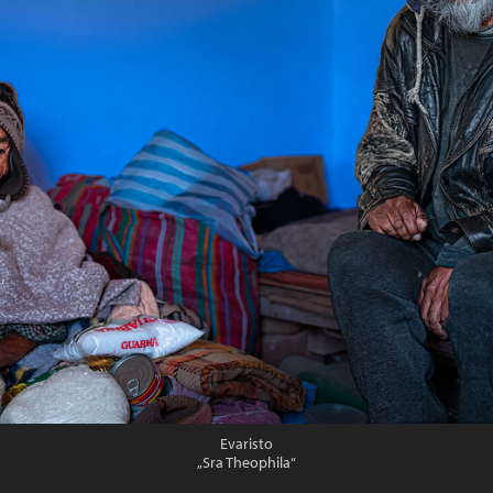
Evaristo
„Sra Theophila“