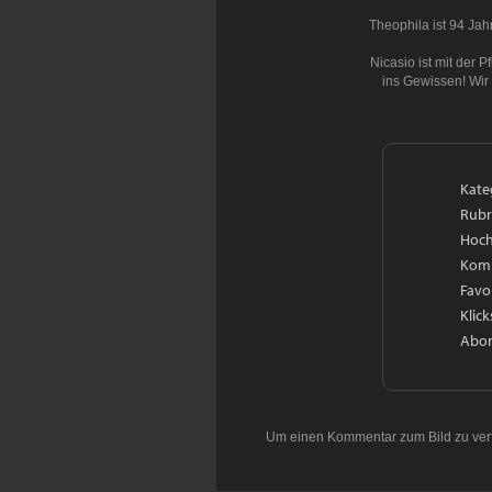
Theophila ist 94 Ja
Nicasio ist mit der 
ins Gewissen! Wir
Kate
Rubr
Hoch
Kom
Favo
Klick
Abon
Um einen Kommentar zum Bild zu ver