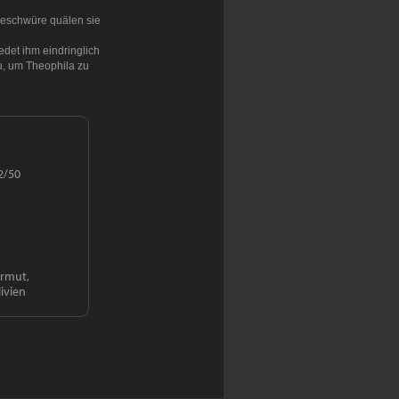
geschwüre quälen sie
edet ihm eindringlich
u, um Theophila zu
2/50
Armut,
ivien