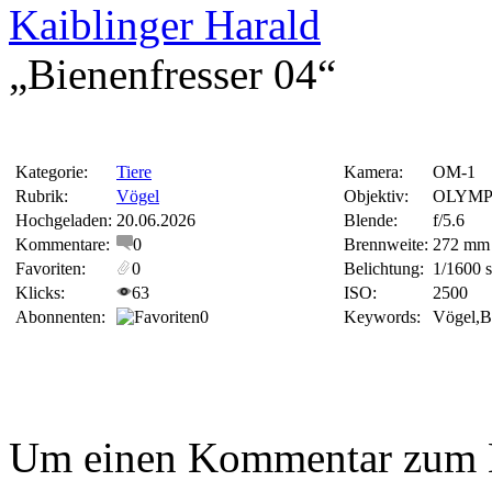
Kaiblinger Harald
„Bienenfresser 04“
Kategorie:
Tiere
Kamera:
OM-1
Rubrik:
Vögel
Objektiv:
OLYMPU
Hochgeladen:
20.06.2026
Blende:
f/5.6
Kommentare:
0
Brennweite:
272 mm
Favoriten:
0
Belichtung:
1/1600 
Klicks:
63
ISO:
2500
Abonnenten:
0
Keywords:
Vögel,B
Um einen Kommentar zum Bi