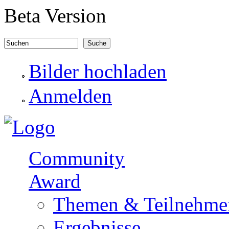
Direkt zum Inhalt
Beta Version
Suchen
Suchformular
Bilder hochladen
Anmelden
Community
Award
Themen & Teilnehme
Ergebnisse