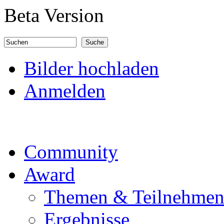
Direkt zum Inhalt
Beta Version
Suchen
Suchformular
Bilder hochladen
Anmelden
Community
Award
Themen & Teilnehme
Ergebnisse