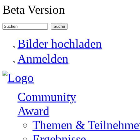
Direkt zum Inhalt
Beta Version
Suchen
Suchformular
Bilder hochladen
Anmelden
Community
Award
Themen & Teilnehme
Ergebnisse