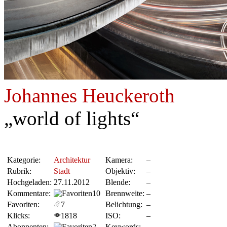
Johannes Heuckeroth
„world of lights“
Kategorie:
Architektur
Kamera:
–
Rubrik:
Stadt
Objektiv:
–
Hochgeladen:
27.11.2012
Blende:
–
Kommentare:
10
Brennweite:
–
Favoriten:
7
Belichtung:
–
Klicks:
1818
ISO:
–
Abonnenten:
2
Keywords:
–