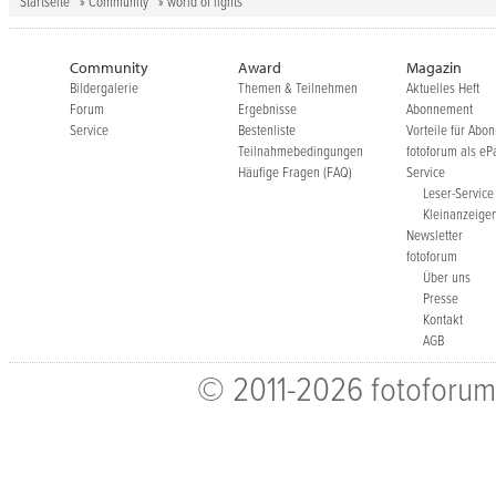
Startseite
»
Community
» world of lights
Community
Award
Magazin
Bildergalerie
Themen & Teilnehmen
Aktuelles Heft
Forum
Ergebnisse
Abonnement
Service
Bestenliste
Vorteile für Abo
Teilnahmebedingungen
fotoforum als eP
Häufige Fragen (FAQ)
Service
Leser-Service
Kleinanzeige
Newsletter
fotoforum
Über uns
Presse
Kontakt
AGB
© 2011-2026 fotoforum-V