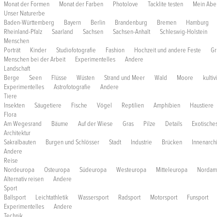
Monat der Formen
Monat der Farben
Photolove
Tacklite testen
Mein Abe
Unser Naturerbe
Baden-Württemberg
Bayern
Berlin
Brandenburg
Bremen
Hamburg
Rheinland-Pfalz
Saarland
Sachsen
Sachsen-Anhalt
Schleswig-Holstein
Menschen
Porträt
Kinder
Studiofotografie
Fashion
Hochzeit und andere Feste
Gr
Menschen bei der Arbeit
Experimentelles
Andere
Landschaft
Berge
Seen
Flüsse
Wüsten
Strand und Meer
Wald
Moore
kulti
Experimentelles
Astrofotografie
Andere
Tiere
Insekten
Säugetiere
Fische
Vögel
Reptilien
Amphibien
Haustiere
Flora
Am Wegesrand
Bäume
Auf der Wiese
Gras
Pilze
Details
Exotische
Architektur
Sakralbauten
Burgen und Schlösser
Stadt
Industrie
Brücken
Innenarchi
Andere
Reise
Nordeuropa
Osteuropa
Südeuropa
Westeuropa
Mitteleuropa
Nordam
Alternativ reisen
Andere
Sport
Ballsport
Leichtathletik
Wassersport
Radsport
Motorsport
Funsport
Experimentelles
Andere
Technik