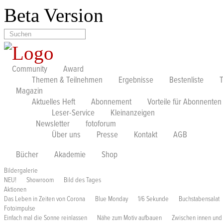
Direkt zum Inhalt
Beta Version
Suchen
Suchformular
Community
Award
Themen & Teilnehmen
Ergebnisse
Bestenliste
Magazin
Aktuelles Heft
Abonnement
Vorteile für Abonnenten
Leser-Service
Kleinanzeigen
Newsletter
fotoforum
Über uns
Presse
Kontakt
AGB
Bücher
Akademie
Shop
Bildergalerie
NEU!
Showroom
Bild des Tages
Aktionen
Das Leben in Zeiten von Corona
Blue Monday
1/6 Sekunde
Buchstabensalat
Fotoimpulse
Einfach mal die Sonne reinlassen
Nähe zum Motiv aufbauen
Zwischen innen und