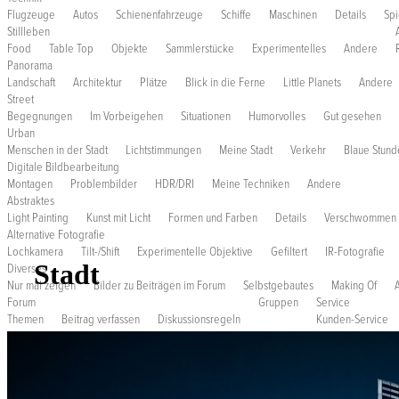
Flugzeuge
Autos
Schienenfahrzeuge
Schiffe
Maschinen
Details
Spi
Stillleben
Food
Table Top
Objekte
Sammlerstücke
Experimentelles
Andere
Panorama
Landschaft
Architektur
Plätze
Blick in die Ferne
Little Planets
Andere
Street
Begegnungen
Im Vorbeigehen
Situationen
Humorvolles
Gut gesehen
Urban
Menschen in der Stadt
Lichtstimmungen
Meine Stadt
Verkehr
Blaue Stunde
Digitale Bildbearbeitung
Montagen
Problembilder
HDR/DRI
Meine Techniken
Andere
Abstraktes
Light Painting
Kunst mit Licht
Formen und Farben
Details
Verschwommen
Alternative Fotografie
Lochkamera
Tilt-/Shift
Experimentelle Objektive
Gefiltert
IR-Fotografie
Stadt
Diverses
Nur mal zeigen
Bilder zu Beiträgen im Forum
Selbstgebautes
Making Of
Forum
Gruppen
Service
Themen
Beitrag verfassen
Diskussionsregeln
Kunden-Service