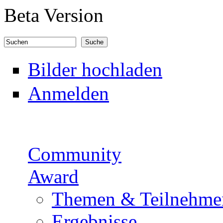
Direkt zum Inhalt
Beta Version
Suchen
Suchformular
Bilder hochladen
Anmelden
Community
Award
Themen & Teilnehme
Ergebnisse