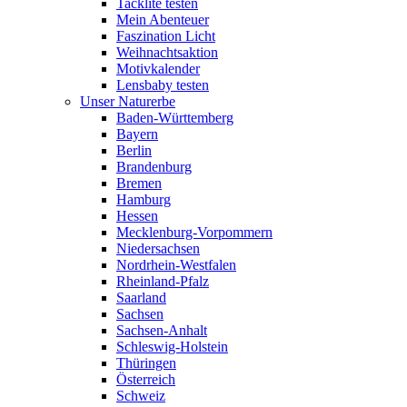
Tacklite testen
Mein Abenteuer
Faszination Licht
Weihnachtsaktion
Motivkalender
Lensbaby testen
Unser Naturerbe
Baden-Württemberg
Bayern
Berlin
Brandenburg
Bremen
Hamburg
Hessen
Mecklenburg-Vorpommern
Niedersachsen
Nordrhein-Westfalen
Rheinland-Pfalz
Saarland
Sachsen
Sachsen-Anhalt
Schleswig-Holstein
Thüringen
Österreich
Schweiz