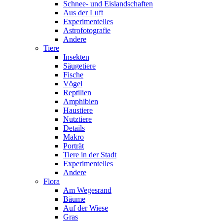
Schnee- und Eislandschaften
Aus der Luft
Experimentelles
Astrofotografie
Andere
Tiere
Insekten
Säugetiere
Fische
Vögel
Reptilien
Amphibien
Haustiere
Nutztiere
Details
Makro
Porträt
Tiere in der Stadt
Experimentelles
Andere
Flora
Am Wegesrand
Bäume
Auf der Wiese
Gras