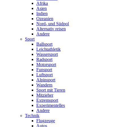
Afrika
Asien
Indien
Ozeanien
Nord- und Südpol
Alternativ reisen
Andere
Sport
Ballsport
Leichtathletik
Wassersport
Radsport
Motorsport
Funsport
Luftsport
Alpinsport
Wandern
Sport mit Tieren
Mitzieher
Extremsport
Experimentelles
Andere
Technik
Flugzeuge
Autos