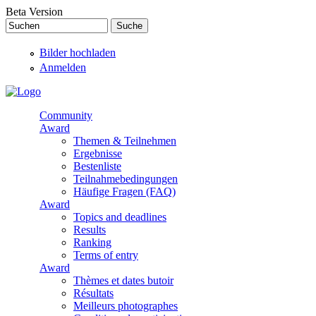
Direkt zum Inhalt
Beta Version
Suchen
Suchformular
Bilder hochladen
Anmelden
Community
Award
Themen & Teilnehmen
Ergebnisse
Bestenliste
Teilnahmebedingungen
Häufige Fragen (FAQ)
Award
Topics and deadlines
Results
Ranking
Terms of entry
Award
Thèmes et dates butoir
Résultats
Meilleurs photographes