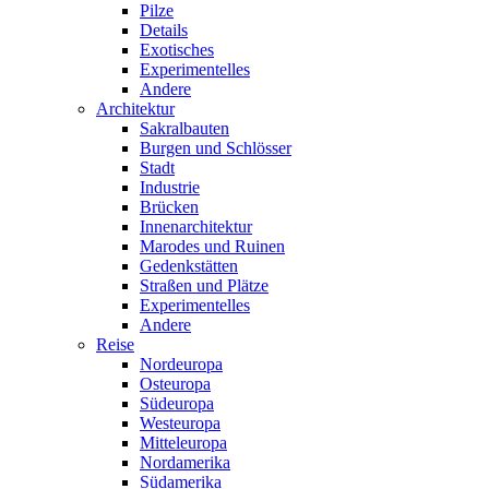
Pilze
Details
Exotisches
Experimentelles
Andere
Architektur
Sakralbauten
Burgen und Schlösser
Stadt
Industrie
Brücken
Innenarchitektur
Marodes und Ruinen
Gedenkstätten
Straßen und Plätze
Experimentelles
Andere
Reise
Nordeuropa
Osteuropa
Südeuropa
Westeuropa
Mitteleuropa
Nordamerika
Südamerika