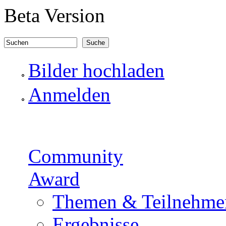
Direkt zum Inhalt
Beta Version
Suchen
Suchformular
Bilder hochladen
Anmelden
Community
Award
Themen & Teilnehme
Ergebnisse