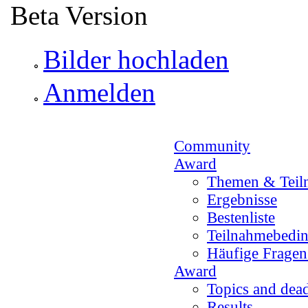
Direkt zum Inhalt
Beta Version
Bilder hochladen
Anmelden
Community
Award
Themen & Teil
Ergebnisse
Bestenliste
Teilnahmebedi
Häufige Frage
Award
Topics and dead
Results