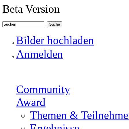
Direkt zum Inhalt
Beta Version
Suchen
Suchformular
Bilder hochladen
Anmelden
Community
Award
Themen & Teilnehme
Ergebnisse