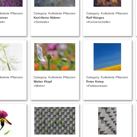
tivierte Pflanzen
Category: Kultivierte Pflanzen
Category: Kultivierte Pflanzen
heiser
Karl-Heinz Hübner
Ralf Hüsges
elt«
»Getreide«
»Küchenschelle«
tivierte Pflanzen
Category: Kultivierte Pflanzen
Category: Kultivierte Pflanzen
Walter Klopf
Peter Kniep
»Mohn«
»Farbkontrast«