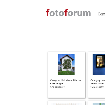
Direkt zum Inhalt
Com
Category: Kultivierte Pflanzen
Category: Kul
Karl Alliger
Anton Asen
»Angepasst«
»Blue Night«