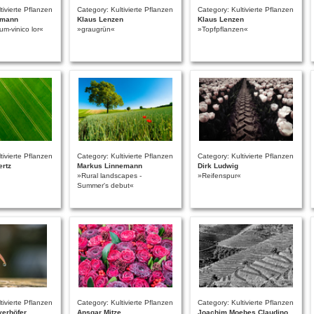
tivierte Pflanzen
Category: Kultivierte Pflanzen
Category: Kultivierte Pflanzen
eimann
Klaus Lenzen
Klaus Lenzen
m-vinico lor«
»graugrün«
»Topfpflanzen«
tivierte Pflanzen
Category: Kultivierte Pflanzen
Category: Kultivierte Pflanzen
ertz
Markus Linnemann
Dirk Ludwig
»Rural landscapes -
»Reifenspur«
Summer's debut«
tivierte Pflanzen
Category: Kultivierte Pflanzen
Category: Kultivierte Pflanzen
yerhöfer
Ansgar Mitze
Joachim Moebes Claudino