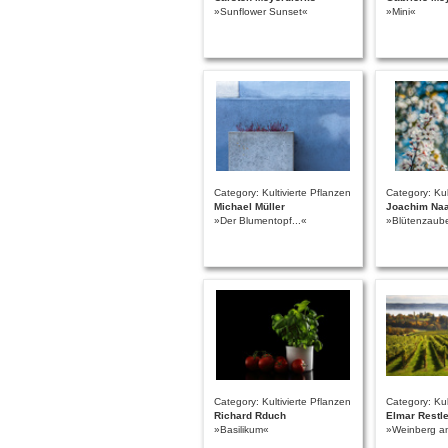
»Sunflower Sunset«
»Mini«
Category: Kultivierte Pflanzen
Category: Kul
Michael Müller
Joachim Na
»Der Blumentopf...«
»Blütenzaub
Category: Kultivierte Pflanzen
Category: Kul
Richard Rduch
Elmar Restl
»Basilikum«
»Weinberg a