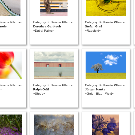
tivierte Pflanzen
Category: Kultivierte Pflanzen
Category: Kultivierte Pflanzen
nrohr
Dorothea Garbisch
Stefan Glaß
»Dubai Palme«
»Rapsfeld«
tivierte Pflanzen
Category: Kultivierte Pflanzen
Category: Kultivierte Pflanzen
er
Ralph Gräf
Jürgen Hanke
»Shrub«
»Gelb - Blau - Weiß«