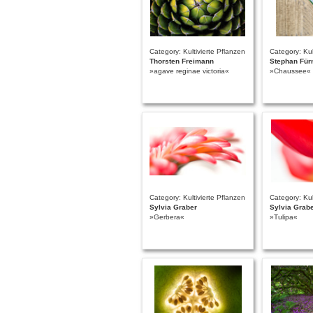
Category: Kultivierte Pflanzen
Category: Kul
Thorsten Freimann
Stephan Für
»agave reginae victoria«
»Chaussee«
Category: Kultivierte Pflanzen
Category: Kul
Sylvia Graber
Sylvia Grab
»Gerbera«
»Tulipa«