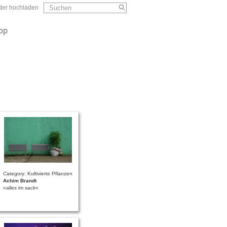
Suchformular
Suchen
lder hochladen
op
Category: Kultivierte Pflanzen
Achim Brandt
»alles im sack«