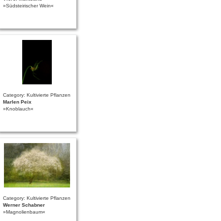
»Südsteirischer Wein«
Category: Kultivierte Pflanzen
Marlen Peix
»Knoblauch«
Category: Kultivierte Pflanzen
Werner Schabner
»Magnolienbaum«