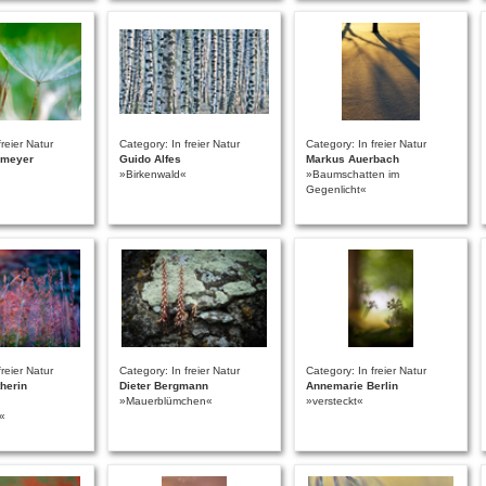
freier Natur
Category: In freier Natur
Category: In freier Natur
emeyer
Guido Alfes
Markus Auerbach
»Birkenwald«
»Baumschatten im
Gegenlicht«
freier Natur
Category: In freier Natur
Category: In freier Natur
herin
Dieter Bergmann
Annemarie Berlin
»Mauerblümchen«
»versteckt«
t«