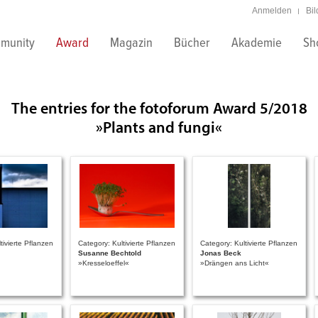
Anmelden
Bi
munity
Award
Magazin
Bücher
Akademie
Sh
The entries for the fotoforum Award 5/2018
»Plants and fungi«
tivierte Pflanzen
Category: Kultivierte Pflanzen
Category: Kultivierte Pflanzen
Susanne Bechtold
Jonas Beck
»Kresseloeffel«
»Drängen ans Licht«