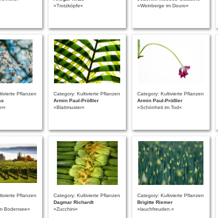
»Trotzköpfe«
»Weinberge im Douro«
tivierte Pflanzen
Category: Kultivierte Pflanzen
Category: Kultivierte Pflanzen
as
Armin Paul-Prößler
Armin Paul-Prößler
er«
»Blattmuster«
»Schönheit im Tod«
tivierte Pflanzen
Category: Kultivierte Pflanzen
Category: Kultivierte Pflanzen
e
Dagmar Richardt
Brigitte Riemer
m Bodensee«
»Zucchini«
»lauchfreuden.«