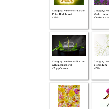
Category: Kultivierte Pflanzen
Category: Kul
Peter Hildebrand
Ulrike Hohn
»Kiwi«
»Verkehrte W
Category: Kultivierte Pflanzen
Category: Kul
Achim Kaurschill
Stefan Kim
»Topfpflanze«
»Dill«