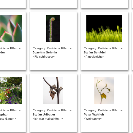
tivierte Pflanzen
Category: Kultivierte Pflanzen
Category: Kultivierte Pflanzen
eder
Joachim Schmitt
Stefan Schädel
»Fleischfresser«
»Pinselstriche«
tivierte Pflanzen
Category: Kultivierte Pflanzen
Category: Kultivierte Pflanzen
tephan
Stefan Urlbauer
Peter Wahlich
ets Garten«
»ich war mal schön...«
»Weinranke«