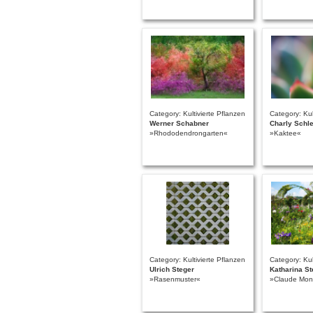
Category: Kultivierte Pflanzen
Category: Kul
Werner Schabner
Charly Schl
»Rhododendrongarten«
»Kaktee«
Category: Kultivierte Pflanzen
Category: Kul
Ulrich Steger
Katharina S
»Rasenmuster«
»Claude Mon