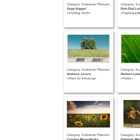
Category: Kultivierte Pflanzen
Category: Kul
Sepp Köppel
Dirk-Olaf L
»Frühling 2018«
»Paphiopedilu
Category: Kultivierte Pflanzen
Category: Kul
Andreas Levers
Norbert Lieb
»Platz für Erholung«
»Fields«
Category: Kultivierte Pflanzen
Category: Kul
Carsten Meyerdierks
Gabriele Me