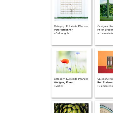
Category: Kultivierte Pflanzen
Category: Kul
Peter Brückner
Peter Brück
»Ordnung 1«
»Konserviert
Category: Kultivierte Pflanzen
Category: Kul
Wolfgang Elster
Rolf Enderm
»Mohn«
»Blumenfens