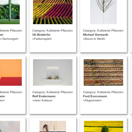
tivierte Pflanzen
Category: Kultivierte Pflanzen
Category: Kultivierte Pflanzen
ner
Uli Brüderlin
Michael Dorwarth
er Dschungel«
»Farbenspiel«
»Baum in Weiß«
tivierte Pflanzen
Category: Kultivierte Pflanzen
Category: Kultivierte Pflanzen
ann
Rolf Endermann
Fred Eversmann
ter«
»mein Kaktus«
»Abgeerntet«