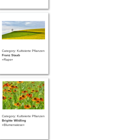
Category: Kultivierte Pflanzen
Franz Staab
»Raps«
Category: Kultivierte Pflanzen
Brigitte Wildling
»Blumenwiese«