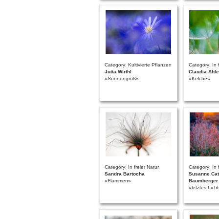
Category: Kultivierte Pflanzen
Category: In 
Jutta Wirthl
Claudia Ahl
»Sonnengruß«
»Kelche«
Category: In freier Natur
Category: In 
Sandra Bartocha
Susanne Cat
»Flammen«
Baumberger
»letztes Lich