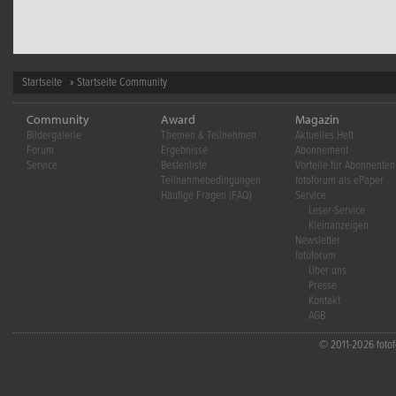
Startseite
» Startseite Community
Community
Award
Magazin
Bildergalerie
Themen & Teilnehmen
Aktuelles Heft
Forum
Ergebnisse
Abonnement
Service
Bestenliste
Vorteile für Abonnenten
Teilnahmebedingungen
fotoforum als ePaper
Häufige Fragen (FAQ)
Service
Leser-Service
Kleinanzeigen
Newsletter
fotoforum
Über uns
Presse
Kontakt
AGB
© 2011-2026 fotofo