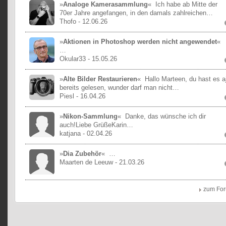
»
Analoge Kamerasammlung
«
Ich habe ab Mitte der
70er Jahre angefangen, in den damals zahlreichen…
Thofo
- 12.06.26
»
Aktionen in Photoshop werden nicht angewendet
«
…
Okular33
- 15.05.26
»
Alte Bilder Restaurieren
«
Hallo Marteen, du hast es a
bereits gelesen, wunder darf man nicht…
Piesl
- 16.04.26
»
Nikon-Sammlung
«
Danke, das wünsche ich dir
auch!Liebe GrüßeKarin…
katjana
- 02.04.26
»
Dia Zubehör
«
…
Maarten de Leeuw
- 21.03.26
zum Fo