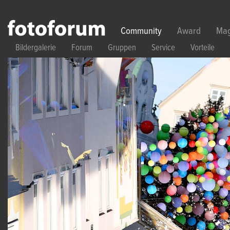
Direkt zum Inhalt
Community
Award
Mag
Bildergalerie
Forum
Gruppen
Service
Vorteile