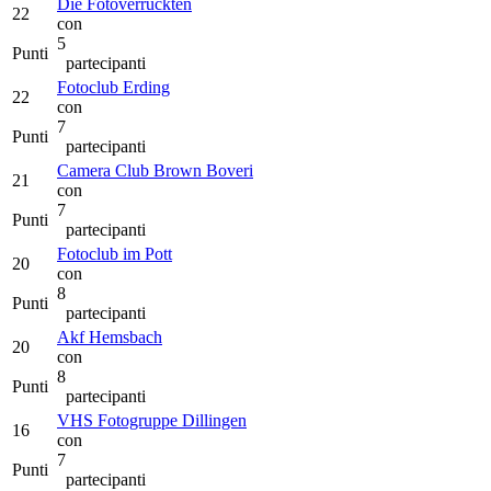
Die Fotoverrückten
22
con
5
Punti
partecipanti
Fotoclub Erding
22
con
7
Punti
partecipanti
Camera Club Brown Boveri
21
con
7
Punti
partecipanti
Fotoclub im Pott
20
con
8
Punti
partecipanti
Akf Hemsbach
20
con
8
Punti
partecipanti
VHS Fotogruppe Dillingen
16
con
7
Punti
partecipanti