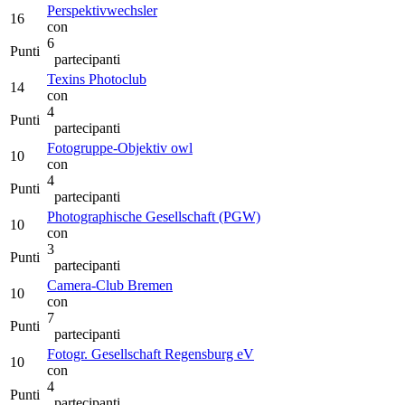
Perspektivwechsler
16
con
6
Punti
partecipanti
Texins Photoclub
14
con
4
Punti
partecipanti
Fotogruppe-Objektiv owl
10
con
4
Punti
partecipanti
Photographische Gesellschaft (PGW)
10
con
3
Punti
partecipanti
Camera-Club Bremen
10
con
7
Punti
partecipanti
Fotogr. Gesellschaft Regensburg eV
10
con
4
Punti
partecipanti