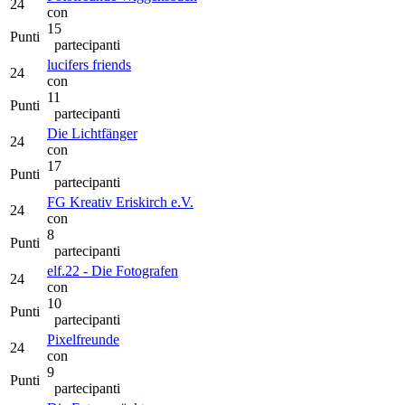
24
con
15
Punti
partecipanti
lucifers friends
24
con
11
Punti
partecipanti
Die Lichtfänger
24
con
17
Punti
partecipanti
FG Kreativ Eriskirch e.V.
24
con
8
Punti
partecipanti
elf.22 - Die Fotografen
24
con
10
Punti
partecipanti
Pixelfreunde
24
con
9
Punti
partecipanti