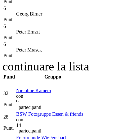
Punti
6
Georg Birner
Punti
6
Peter Ernszt
Punti
6
Peter Mrasek
Punti
continuare la lista
Punti
Gruppo
Nie ohne Kamera
32
con
9
Punti
partecipanti
BSW Fotogruppe Essen & friends
28
con
14
Punti
partecipanti
Fotofreunde Wiggensbach