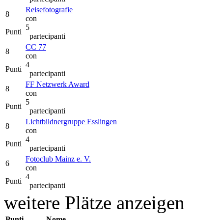
Reisefotografie
8
con
5
Punti
partecipanti
CC 77
8
con
4
Punti
partecipanti
FF Netzwerk Award
8
con
5
Punti
partecipanti
Lichtbildnergruppe Esslingen
8
con
4
Punti
partecipanti
Fotoclub Mainz e. V.
6
con
4
Punti
partecipanti
weitere Plätze anzeigen
Punti
Nome