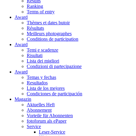
Results
Ranking
Terms of entry
Award
Thèmes et dates butoir
Résultats
Meilleurs photographes
Conditions de participation
Award
Temi e scadenze
Risultati
Lista dei migliori
Condizioni di partecipazione
Award
Temas y fechas
Resultados
Lista de los mejores
Condiciones de participación
Magazin
Aktuelles Heft
Abonnement
Vorteile für Abonnenten
fotoforum als ePaper
Service
Leser-Service