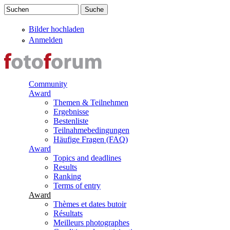
Direkt zum Inhalt
Suchen
Suchformular
Bilder hochladen
Anmelden
Community
Award
Themen & Teilnehmen
Ergebnisse
Bestenliste
Teilnahmebedingungen
Häufige Fragen (FAQ)
Award
Topics and deadlines
Results
Ranking
Terms of entry
Award
Thèmes et dates butoir
Résultats
Meilleurs photographes