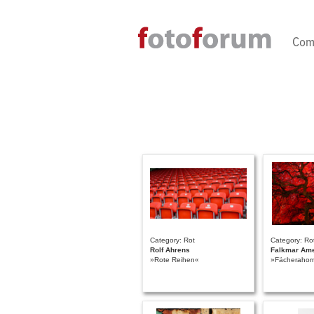
Direkt zum Inhalt
Com
Category: Rot
Category: Ro
Rolf Ahrens
Falkmar Ame
»Rote Reihen«
»Fächerahor