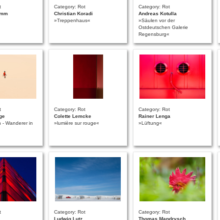
t
Category: Rot
Category: Rot
emm
Christian Koradi
Andreas Kotulla
»Treppenhaus«
»Säulen vor der
Ostdeutschen Galerie
Regensburg«
t
Category: Rot
Category: Rot
ge
Colette Lemcke
Rainer Lenga
- Wanderer in
»lumière sur rouge«
»Lüftung«
t
Category: Rot
Category: Rot
Ludwig Lutz
Thomas Mandrysch