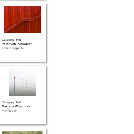
Category: Rot
Peter von Puttkamer
»rote Treppe 4«
Category: Rot
Marzena Wieczorek
»Im Nebel«