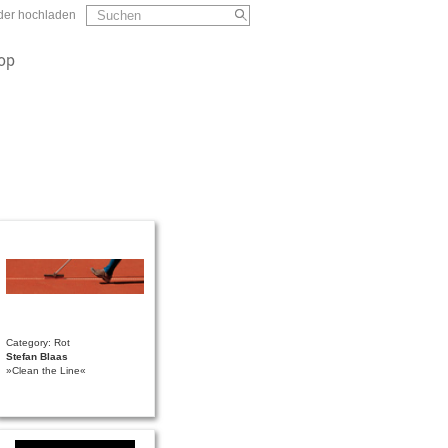
Suchformular
Suchen
lder hochladen
op
Category: Rot
Stefan Blaas
»Clean the Line«