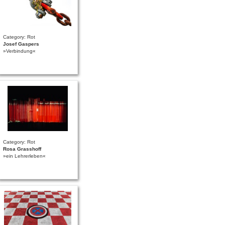
Category: Rot
Josef Gaspers
»Verbindung«
Category: Rot
Rosa Grasshoff
»ein Lehrerleben«