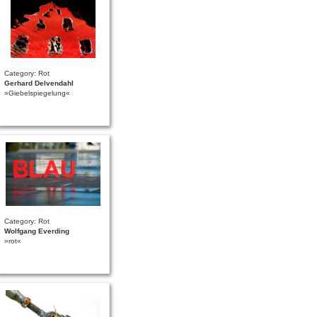
Category: Rot
Gerhard Delvendahl
»Giebelspiegelung«
Category: Rot
Wolfgang Everding
»rot«