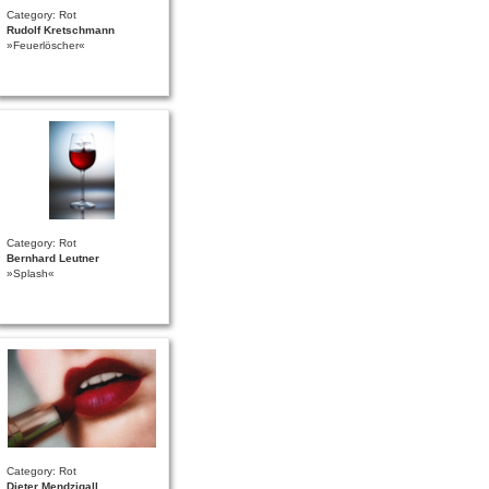
Category: Rot
Rudolf Kretschmann
»Feuerlöscher«
Category: Rot
Bernhard Leutner
»Splash«
Category: Rot
Dieter Mendzigall