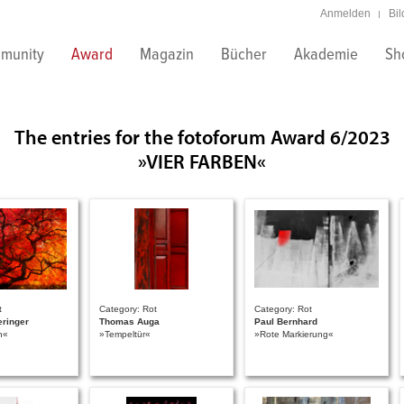
Anmelden
Bi
munity
Award
Magazin
Bücher
Akademie
Sh
The entries for the fotoforum Award 6/2023
»VIER FARBEN«
t
Category: Rot
Category: Rot
ringer
Thomas Auga
Paul Bernhard
n«
»Tempeltür«
»Rote Markierung«