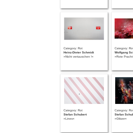
Category: Rot
Category: Ro
Heinz-Dieter Schmidt
Wolfgang Sch
»Nicht vertauschen !«
»Rote Pracht
Category: Rot
Category: Ro
Stefan Schubert
Stefan Schu
»Lines«
»Glitzer«