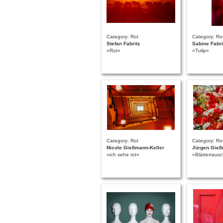
Category: Rot
Category: Ro
Stefan Fabritz
Sabine Fabri
»Rot«
»Tulip«
Category: Rot
Category: Ro
Nicole Gießmann-Keller
Jürgen Gie
»ich sehe rot«
»Blätterraus