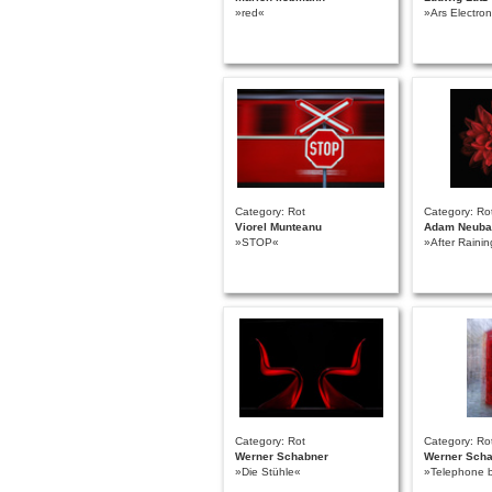
»red«
»Ars Electro
Category: Rot
Category: Ro
Viorel Munteanu
Adam Neuba
»STOP«
»After Rainin
Category: Rot
Category: Ro
Werner Schabner
Werner Sch
»Die Stühle«
»Telephone 