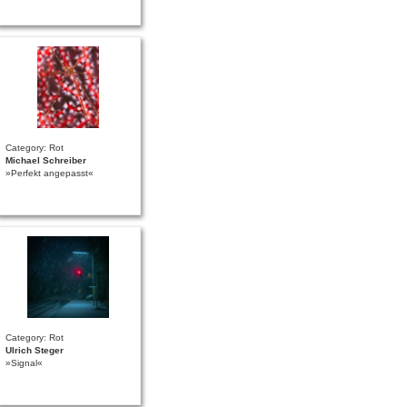
Category: Rot
Michael Schreiber
»Perfekt angepasst«
Category: Rot
Ulrich Steger
»Signal«