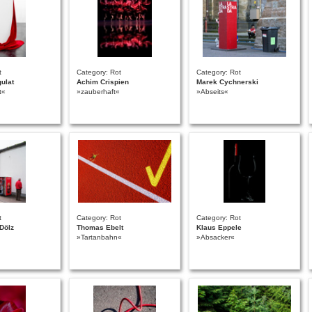
t
Category: Rot
Category: Rot
ulat
Achim Crispien
Marek Cychnerski
t«
»zauberhaft«
»Abseits«
t
Category: Rot
Category: Rot
Dölz
Thomas Ebelt
Klaus Eppele
»Tartanbahn«
»Absacker«