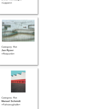
»Lippen«
Category: Rot
Jan Ryser
»Rotpunkt«
Category: Rot
Manuel Schmidt
»Fahrzeughalle«