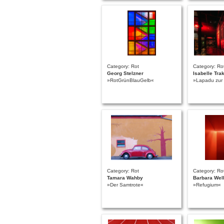
Category: Rot
Category: Ro
Georg Stelzner
Isabelle Tra
»RotGrünBlauGelb«
»Lapadu zur
Category: Rot
Category: Ro
Tamara Wahby
Barbara Wel
»Der Samtrote«
»Refugium«