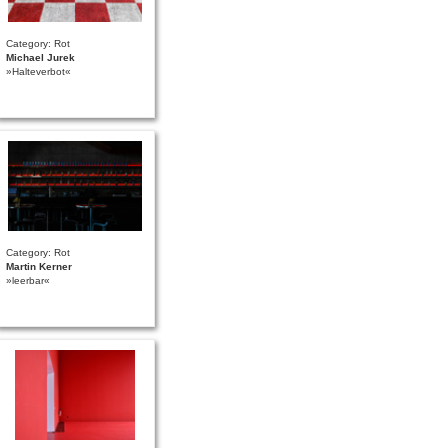
Category: Rot
Michael Jurek
»Halteverbot«
Category: Rot
Martin Kerner
»leerbar«