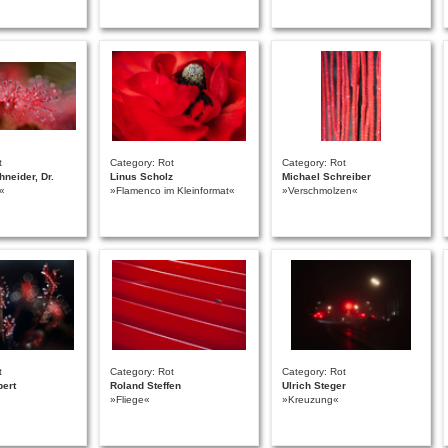
t
Category: Rot
Category: Rot
neider, Dr.
Linus Scholz
Michael Schreiber
«
»Flamenco im Kleinformat«
»Verschmolzen«
t
Category: Rot
Category: Rot
bert
Roland Steffen
Ulrich Steger
»Fliege«
»Kreuzung«