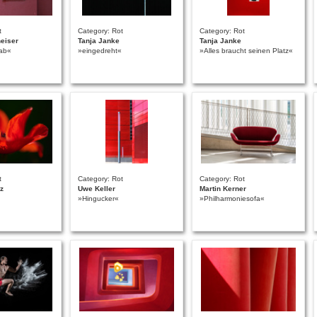
t
Category: Rot
Category: Rot
heiser
Tanja Janke
Tanja Janke
 ab«
»eingedreht«
»Alles braucht seinen Platz«
t
Category: Rot
Category: Rot
z
Uwe Keller
Martin Kerner
»Hingucker«
»Philharmoniesofa«