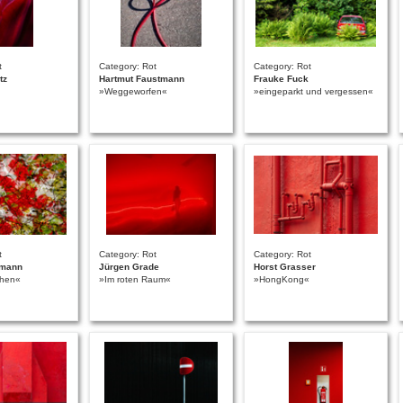
t
Category: Rot
Category: Rot
tz
Hartmut Faustmann
Frauke Fuck
»Weggeworfen«
»eingeparkt und vergessen«
t
Category: Rot
Category: Rot
ßmann
Jürgen Grade
Horst Grasser
chen«
»Im roten Raum«
»HongKong«