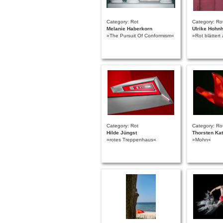
Category: Rot
Category: Ro
Melanie Haberkorn
Ulrike Hohn
»The Pursuit Of Conformism«
»Rot blättert
Category: Rot
Category: Ro
Hilde Jüngst
Thorsten Kat
»rotes Treppenhaus«
»Mohn«