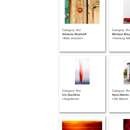
Category: Rot
Category: Ro
Stefanie Bomhoff
Michael Borg
»Bitte drücken«
»Vorhang fäll
Category: Rot
Category: Ro
Iris Duchêne
Hans-Martin 
»Segelboot«
»Die Wand«