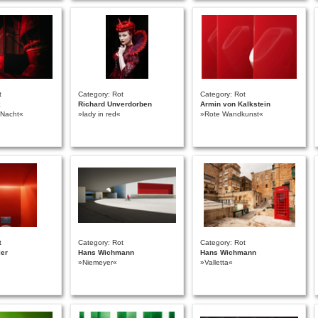
t
Category: Rot
Category: Rot
k
Richard Unverdorben
Armin von Kalkstein
 Nacht«
»lady in red«
»Rote Wandkunst«
t
Category: Rot
Category: Rot
ler
Hans Wichmann
Hans Wichmann
»Niemeyer«
»Valletta«