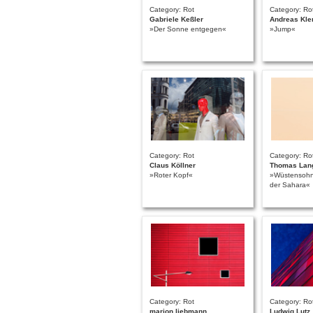
Category: Rot
Category: Ro
Gabriele Keßler
Andreas Kl
»Der Sonne entgegen«
»Jump«
Category: Rot
Category: Ro
Claus Köllner
Thomas Lan
»Roter Kopf«
»Wüstensohn 
der Sahara«
Category: Rot
Category: Ro
marion liebmann
Ludwig Lutz