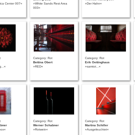
nica Center 007«
»White Sands Rest Area
»Der Hahn«
003«
t
Category: Rot
Category: Rot
Bettina Obert
Erik Oettinghaus
g...«
»RED«
»samtot...«
t
Category: Rot
Category: Rot
abner
Werner Schabner
Martina Schiller
box«
»Rotwein«
»Ausgeleuchtet«