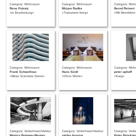
Category: Wohnraum
Category: Wohnraum
Category: Woh
Rene Potratz
Mirjam Radke
Bernd Reinert
»in Bearbeitung«
»Trainstreet living«
»Mit Meerblick«
Category: Wohnraum
Category: Wohnraum
Category: Woh
Frank Schwellnus
Hans Seidl
peter uphoff
»Mirae Scientists Street«
»Ohne Worte«
»Karg«
Category: Verkehrsarchitektur
Category: Verkehrsarchitektur
Category: Verke
Monica Bommer-Neuner
stefan brusius
Peter Brückne