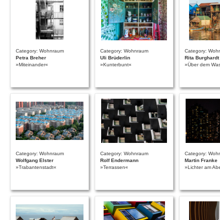
Category: Wohnraum
Category: Wohnraum
Category: Woh
Petra Breher
Uli Brüderlin
Rita Burghardt
»Miteinander«
»Kunterbunt«
»Über dem Was
Category: Wohnraum
Category: Wohnraum
Category: Woh
Wolfgang Elster
Rolf Endermann
Martin Franke
»Trabantenstadt«
»Terrassen«
»Lichter am A