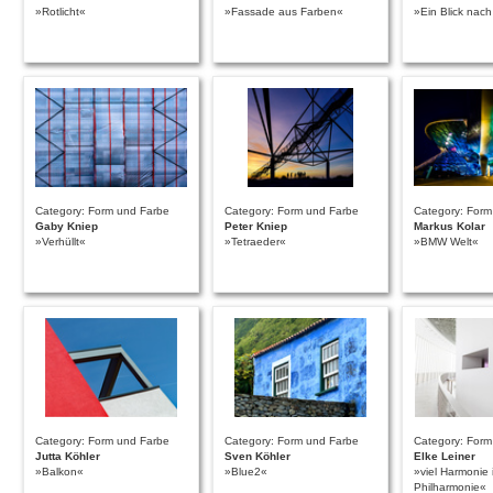
»Rotlicht«
»Fassade aus Farben«
»Ein Blick nac
Category: Form und Farbe
Category: Form und Farbe
Category: Form
Gaby Kniep
Peter Kniep
Markus Kolar
»Verhüllt«
»Tetraeder«
»BMW Welt«
Category: Form und Farbe
Category: Form und Farbe
Category: Form
Jutta Köhler
Sven Köhler
Elke Leiner
»Balkon«
»Blue2«
»viel Harmonie 
Philharmonie«