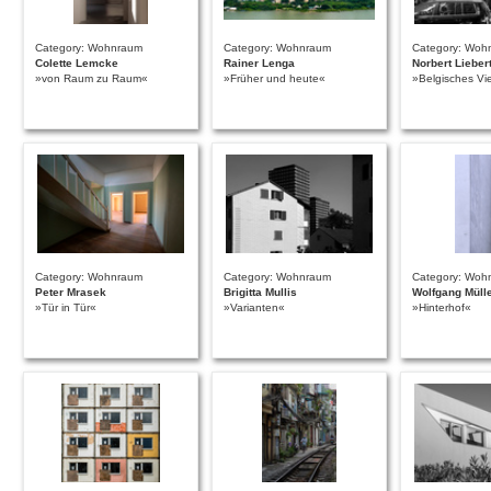
Category: Wohnraum
Category: Wohnraum
Category: Woh
Colette Lemcke
Rainer Lenga
Norbert Lieber
»von Raum zu Raum«
»Früher und heute«
»Belgisches Vie
Category: Wohnraum
Category: Wohnraum
Category: Woh
Peter Mrasek
Brigitta Mullis
Wolfgang Mülle
»Tür in Tür«
»Varianten«
»Hinterhof«