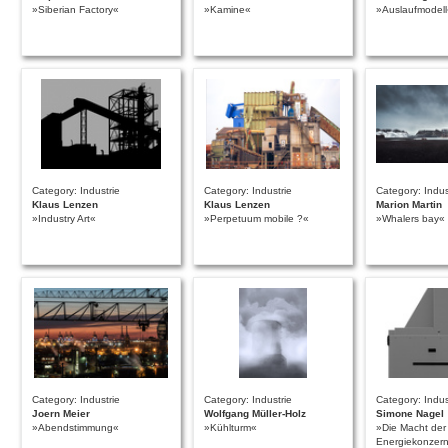
»Siberian Factory«
»Kamine«
»Auslaufmodell
Category: Industrie
Category: Industrie
Category: Indus
Klaus Lenzen
Klaus Lenzen
Marion Martin
»Industry Art«
»Perpetuum mobile ?«
»Whalers bay«
Category: Industrie
Category: Industrie
Category: Indus
Joern Meier
Wolfgang Müller-Holz
Simone Nagel
»Abendstimmung«
»Kühlturm«
»Die Macht der
Energiekonzer