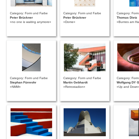
Category: Form und Farbe
Category: Form und Farbe
Category: Form
Peter Brückner
Peter Brückner
Thomas Dietz
»no one is waiting anymore«
»Dome«
»Buntes am H
Category: Form und Farbe
Category: Form und Farbe
Category: Form
Stephan Fürnrohr
Martin Gebhardt
Wolfgang DY G
»NMM«
»Retrostadion«
»Up and Down