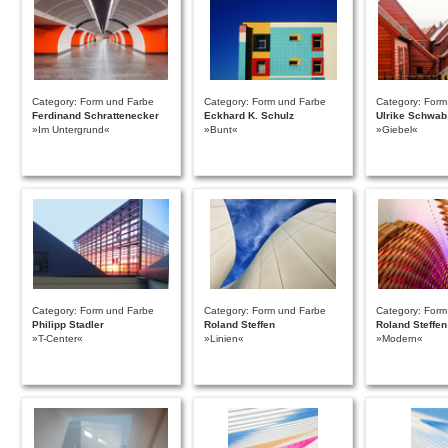
Category: Form und Farbe
Category: Form und Farbe
Category: Form
Ferdinand Schrattenecker
Eckhard K. Schulz
Ulrike Schwab
»Im Untergrund«
»Bunt«
»Giebel«
Category: Form und Farbe
Category: Form und Farbe
Category: Form
Philipp Stadler
Roland Steffen
Roland Steffen
»T-Center«
»Linien«
»Modern«