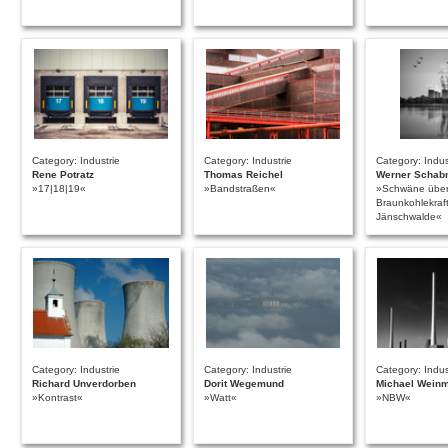
Category: Industrie
Category: Industrie
Category: Indus
Rene Potratz
Thomas Reichel
Werner Schab
»17|18|19«
»Bandstraßen«
»Schwäne übe
Braunkohlekraf
Jänschwalde«
Category: Industrie
Category: Industrie
Category: Indus
Richard Unverdorben
Dorit Wegemund
Michael Wein
»Kontrast«
»Watt«
»NBW«