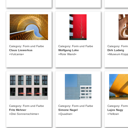
Category: Form und Farbe
Category: Form und Farbe
Category: Form
Claus Liewerkus
Wolfgang Loke
Dirk Ludwig
»Vulcania«
»Rote Wand«
»Museum Küpp
Category: Form und Farbe
Category: Form und Farbe
Category: Form
Fritz Mehner
Simone Nagel
Lajos Nagy
»Drei Sonnenschirme«
»Quadrat«
»Yellow«