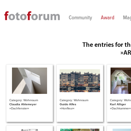
Direkt zum Inhalt
Community
Award
Mag
The entries for 
»AR
Category: Wohnraum
Category: Wohnraum
Category: Woh
Claudia Ahlemeyer
Guido Alfes
Karl Alliger
»Dachfenster«
»Honfleur«
»Dachkammer«