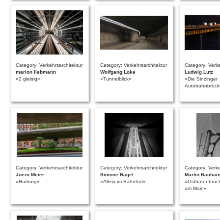
Category: Verkehrsarchitektur
Category: Verkehrsarchitektur
Category: Verke
marion liebmann
Wolfgang Loke
Ludwig Lutz
»2 gleisig«
»Tunnelblick«
»Die Sinzinger
Autobahnbrück
Category: Verkehrsarchitektur
Category: Verkehrsarchitektur
Category: Verke
Joern Meier
Simone Nagel
Martin Nauhau
»Harburg«
»Allein im Bahnhof«
»Osthafenbrück
am Main«