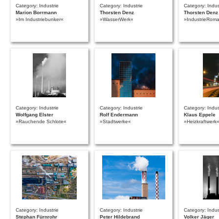
Category: Industrie
Category: Industrie
Category: Indus
Marion Borrmann
Thorsten Denz
Thorsten Denz
»Im Industriebunker«
»WasserWerk«
»IndustrieRoma
Category: Industrie
Category: Industrie
Category: Indus
Wolfgang Elster
Rolf Endermann
Klaus Eppele
»Rauchende Schlote«
»Stadtwerke«
»Heizkraftwerk
Category: Industrie
Category: Industrie
Category: Indus
Stephan Fürnrohr
Peter Hildebrand
Volker Jäger