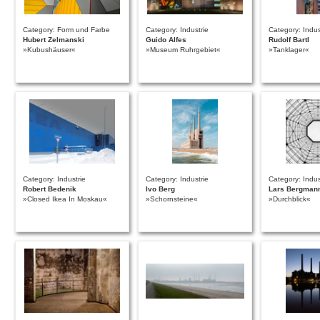
Category: Form und Farbe
Category: Industrie
Category: Indus
Hubert Zelmanski
Guido Alfes
Rudolf Bartl
»Kubushäuser«
»Museum Ruhrgebiet«
»Tanklager«
Category: Industrie
Category: Industrie
Category: Indus
Robert Bedenik
Ivo Berg
Lars Bergman
»Closed Ikea In Moskau«
»Schornsteine«
»Durchblick«