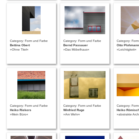
Category: Form und Farbe
Category: Form und Farbe
Category: Form
Bettina Obert
Bernd Passauer
Otto Plohmann
»Ohne Titel«
»Das Möbelhaus«
»Leichtigkeit«
Category: Form und Farbe
Category: Form und Farbe
Category: Form
Heiko Riekers
Winfried Ruge
Heiko Römisc
»Mein Büro«
»Am Wehr«
»abstrakte Arch