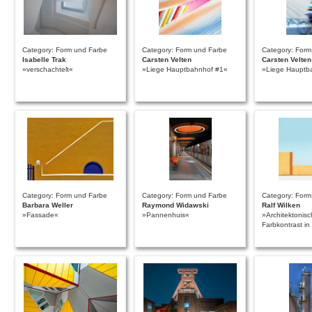
Category: Form und Farbe
Category: Form und Farbe
Category: Form
Isabelle Trak
Carsten Velten
Carsten Velten
»verschachtelt«
»Liege Hauptbahnhof #1«
»Liege Hauptb
Category: Form und Farbe
Category: Form und Farbe
Category: Form
Barbara Weller
Raymond Widawski
Ralf Wilken
»Fassade«
»Pannenhuis«
»Architektonisc
Farbkontrast i