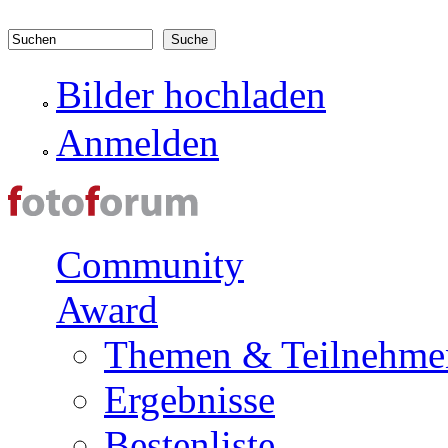
Direkt zum Inhalt
Suchen
Suchformular
Bilder hochladen
Anmelden
Community
Award
Themen & Teilnehme
Ergebnisse
Bestenliste