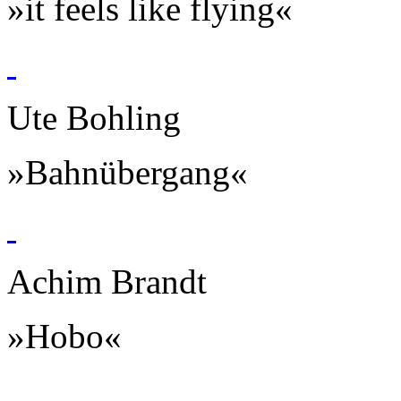
»it feels like flying«
Ute Bohling
»Bahnübergang«
Achim Brandt
»Hobo«