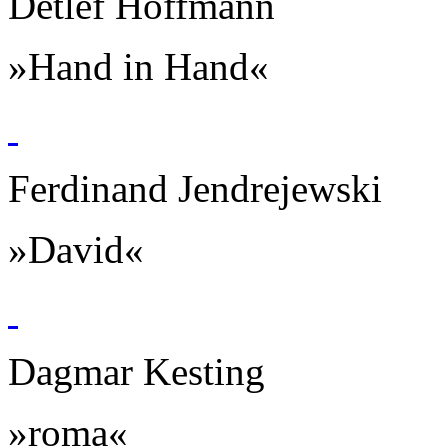
Detlef Hoffmann
»Hand in Hand«
Ferdinand Jendrejewski
»David«
Dagmar Kesting
»roma«