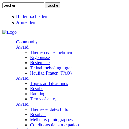
Direkt zum Inhalt
Suchen
Suchformular
Bilder hochladen
Anmelden
Community
Award
Themen & Teilnehmen
Ergebnisse
Bestenliste
Teilnahmebedingungen
Häufige Fragen (FAQ)
Award
Topics and deadlines
Results
Ranking
Terms of entry
Award
Thèmes et dates butoir
Résultats
Meilleurs photographes
Conditions de participation