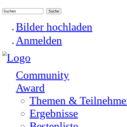
Direkt zum Inhalt
Suchen
Suchformular
Bilder hochladen
Anmelden
Community
Award
Themen & Teilnehme
Ergebnisse
Bestenliste