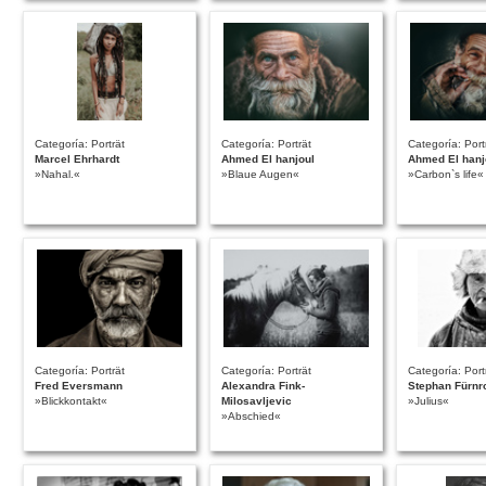
Categoría: Porträt
Categoría: Porträt
Categoría: Port
Marcel Ehrhardt
Ahmed El hanjoul
Ahmed El hanj
»Nahal.«
»Blaue Augen«
»Carbon`s life«
Categoría: Porträt
Categoría: Porträt
Categoría: Port
Fred Eversmann
Alexandra Fink-
Stephan Fürnr
»Blickkontakt«
Milosavljevic
»Julius«
»Abschied«