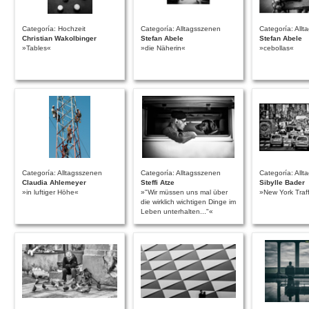
Categoría: Hochzeit
Categoría: Alltagsszenen
Categoría: All
Christian Wakolbinger
Stefan Abele
Stefan Abele
»Tables«
»die Näherin«
»cebollas«
Categoría: Alltagsszenen
Categoría: Alltagsszenen
Categoría: All
Claudia Ahlemeyer
Steffi Atze
Sibylle Bader
»in luftiger Höhe«
»"Wir müssen uns mal über
»New York Traff
die wirklich wichtigen Dinge im
Leben unterhalten..."«