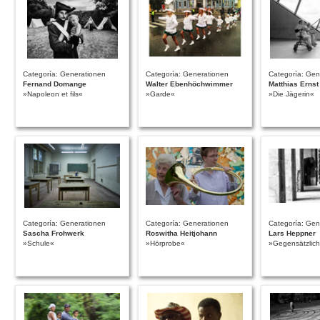
Categoría: Generationen
Categoría: Generationen
Categoría: Gen
Fernand Domange
Walter Ebenhöchwimmer
Matthias Ernst
»Napoleon et fils«
»Garde«
»Die Jägerin«
Categoría: Generationen
Categoría: Generationen
Categoría: Gen
Sascha Frohwerk
Roswitha Heitjohann
Lars Heppner
»Schule«
»Hörprobe«
»Gegensätzlic