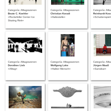
Categoría: Alltagsszenen
Categoría: Alltagsszenen
Categoría: All
Beate C. Koehler
Christian Koradi
Reinhardt Kos
»Rockefeller Center Ice
»Haltestelle«
»Schattenspiel
Skating Rink«
Categoría: Alltagsszenen
Categoría: Alltagsszenen
Categoría: All
Dorothee Lieb
Wolfgang Loke
Jürgen Maaß
»Alltag«
»Halber Mensch«
»Sansibar«