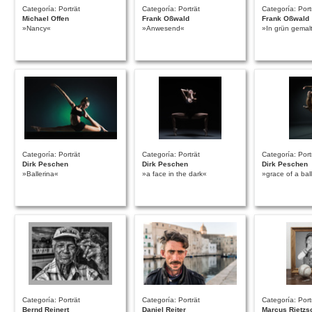
Categoría: Porträt
Categoría: Porträt
Categoría: Port
Michael Offen
Frank Oßwald
Frank Oßwald
»Nancy«
»Anwesend«
»In grün gemal
Categoría: Porträt
Categoría: Porträt
Categoría: Port
Dirk Peschen
Dirk Peschen
Dirk Peschen
»Ballerina«
»a face in the dark«
»grace of a bal
Categoría: Porträt
Categoría: Porträt
Categoría: Port
Bernd Reinert
Daniel Reiter
Marcus Rietzs