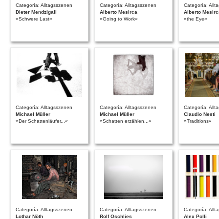
Categoría: Alltagsszenen
Categoría: Alltagsszenen
Categoría: All
Dieter Mendzigall
Alberto Mesirca
Alberto Mesirc
»Schwere Last«
»Going to Work«
»the Eye«
Categoría: Alltagsszenen
Categoría: Alltagsszenen
Categoría: All
Michael Müller
Michael Müller
Claudio Nesti
»Der Schattenläufer...«
»Schatten erzählen...«
»Traditions«
Categoría: Alltagsszenen
Categoría: Alltagsszenen
Categoría: All
Lothar Nöth
Rolf Oschlies
Alex Polli