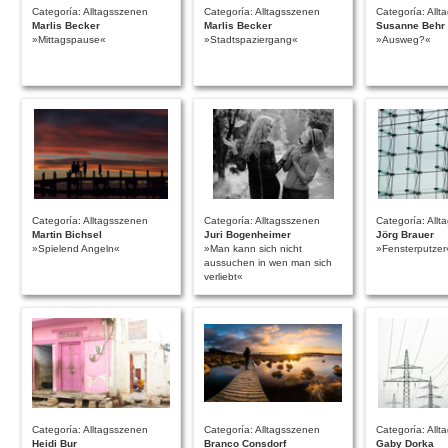
Categoría: Alltagsszenen
Categoría: Alltagsszenen
Categoría: All
Marlis Becker
Marlis Becker
Susanne Behr
»Mittagspause«
»Stadtspaziergang«
»Ausweg?«
Categoría: Alltagsszenen
Categoría: Alltagsszenen
Categoría: All
Martin Bichsel
Juri Bogenheimer
Jörg Brauer
»Spielend Angeln«
»Man kann sich nicht
»Fensterputzer
aussuchen in wen man sich
verliebt«
Categoría: Alltagsszenen
Categoría: Alltagsszenen
Categoría: All
Heidi Bur
Branco Consdorf
Gaby Dorka