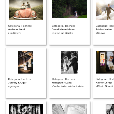
Categoría: Hochzeit
Categoría: Hochzeit
Categoría: Hoc
Andreas Held
Josef Hinterleitner
Tobias Huber
»Im Käfer«
»Reise ins Glück«
»Snow«
Categoría: Hochzeit
Categoría: Hochzeit
Categoría: Hoc
Johnny Krüger
Hanspeter Lang
Rainer Lenga
»grunge«
»Verliebt-Verl.-Verhe iratet«
»Photo Shooti