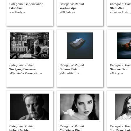
Categoría: Generationen
Categoría: Porträt
Categoría: Port
Lilo Ulke
Wiebke Apel
Steffi Atze
».solitude.«
»80 Jahre«
»Kleiner Fratz...
Categoría: Porträt
Categoría: Porträt
Categoría: Port
Wolfgang Bernauer
Simone Betz
Simone Betz
»Die fünfte Generation«
»Monolith II...«
»Thirty...«
Categoría: Porträt
Categoría: Porträt
Categoría: Port
Hubert Bichler
Christiane Birr
Juri Bogenhei