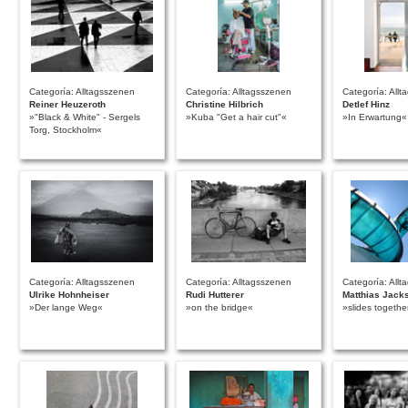
Categoría: Alltagsszenen
Categoría: Alltagsszenen
Categoría: All
Reiner Heuzeroth
Christine Hilbrich
Detlef Hinz
»"Black & White" - Sergels
»Kuba "Get a hair cut"«
»In Erwartung«
Torg, Stockholm«
Categoría: Alltagsszenen
Categoría: Alltagsszenen
Categoría: All
Ulrike Hohnheiser
Rudi Hutterer
Matthias Jacks
»Der lange Weg«
»on the bridge«
»slides togethe