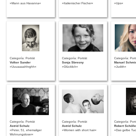
»Mann aus Havanna«
»Italienischer Fischer«
»Ups«
Categoría: Porträt
Categoría: Porträt
Categoría: Port
Volker Sander
Sonja Sbresny
Manuel Schmi
»Uuuaaaahhrghh«
»Glücklich«
»Judith«
Categoría: Porträt
Categoría: Porträt
Categoría: Port
Astrid Schulz
Astrid Schulz
Robert Schölle
»Peter, 51, ehemaliger
»Women with short hair«
»Das gelbe Tu
Wohnungsloser«