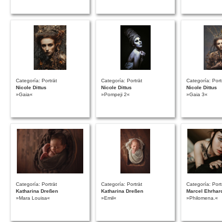
Categoría: Porträt
Categoría: Porträt
Categoría: Port
Nicole Dittus
Nicole Dittus
Nicole Dittus
»Gaia«
»Pompeji 2«
»Gaia 3«
Categoría: Porträt
Categoría: Porträt
Categoría: Port
Katharina Dreßen
Katharina Dreßen
Marcel Ehrhar
»Mara Louisa«
»Emil«
»Philomena.«