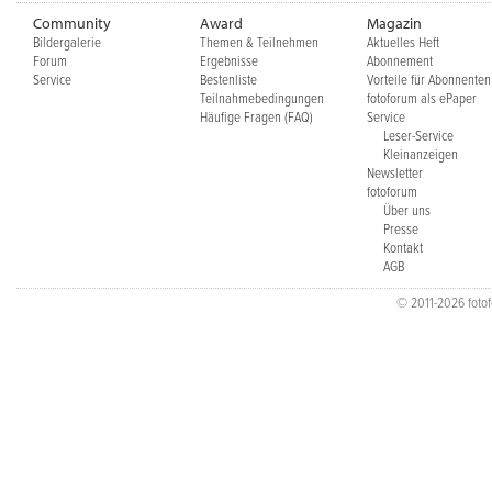
Community
Award
Magazin
Bildergalerie
Themen & Teilnehmen
Aktuelles Heft
Forum
Ergebnisse
Abonnement
Service
Bestenliste
Vorteile für Abonnenten
Teilnahmebedingungen
fotoforum als ePaper
Häufige Fragen (FAQ)
Service
Leser-Service
Kleinanzeigen
Newsletter
fotoforum
Über uns
Presse
Kontakt
AGB
© 2011-2026 fotofo