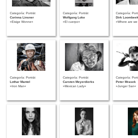
Categoría: Porträt
Categoría: Porträt
Categoría: Port
Corinna Linsner
Wolfgang Loke
Dirk Loombee
»Eisige Wonne«
»El cuerpo«
»Where are we
Categoría: Porträt
Categoría: Porträt
Categoría: Port
Lothar Mantel
Carsten Meyerdierks
Peter Mrasek
»Iron Man«
»Mexican Lady«
»Junger San«