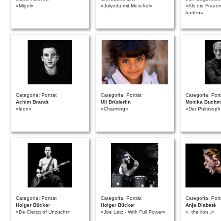
»Migel«
»Julyetta mit Muschel«
»Als die Fraue
hatten«
Categoría: Porträt
Categoría: Porträt
Categoría: Port
Achim Brandt
Uli Brüderlin
Monika Buchm
»leon«
»Charming«
»Der Philosoph
Categoría: Porträt
Categoría: Porträt
Categoría: Port
Holger Bücker
Holger Bücker
Anja Diabaté
»De Clercq of Unzucht«
»Joe Letz - With Full Power«
». the lion .«