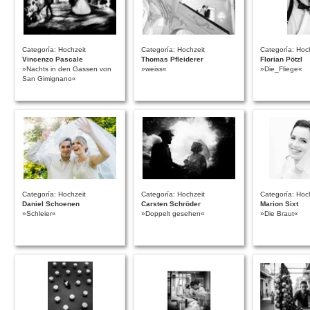
Categoría: Hochzeit
Categoría: Hochzeit
Categoría: Hoc
Vincenzo Pascale
Thomas Pfleiderer
Florian Pötzl
»Nachts in den Gassen von
»weiss«
»Die_Fliege«
San Gimignano«
Categoría: Hochzeit
Categoría: Hochzeit
Categoría: Hoc
Daniel Schoenen
Carsten Schröder
Marion Sixt
»Schleier«
»Doppelt gesehen«
»Die Braut«