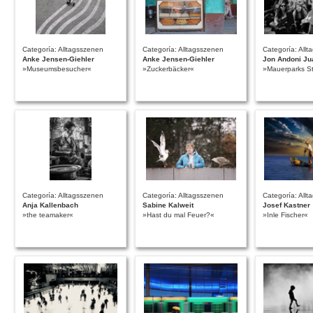
Categoría: Alltagsszenen
Categoría: Alltagsszenen
Categoría: All
Anke Jensen-Giehler
Anke Jensen-Giehler
Jon Andoni Ju
»Museumsbesucher«
»Zuckerbäcker«
»Mauerparks S
Categoría: Alltagsszenen
Categoría: Alltagsszenen
Categoría: All
Anja Kallenbach
Sabine Kalweit
Josef Kastner
»the teamaker«
»Hast du mal Feuer?«
»Inle Fischer«