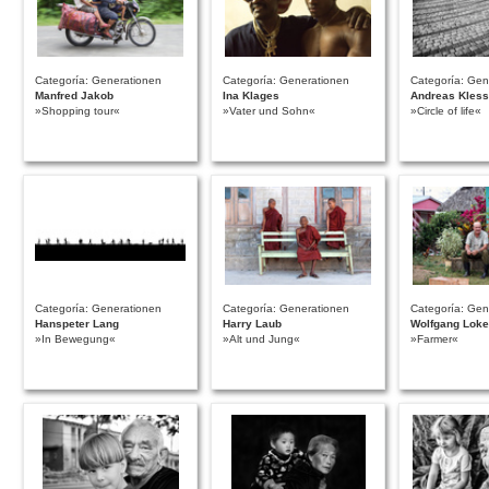
Categoría: Generationen
Categoría: Generationen
Categoría: Gen
Manfred Jakob
Ina Klages
Andreas Kles
»Shopping tour«
»Vater und Sohn«
»Circle of life«
Categoría: Generationen
Categoría: Generationen
Categoría: Gen
Hanspeter Lang
Harry Laub
Wolfgang Loke
»In Bewegung«
»Alt und Jung«
»Farmer«