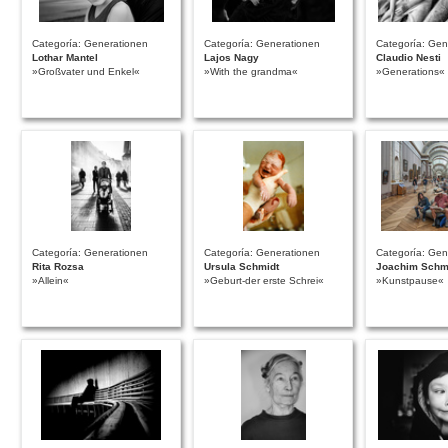
Categoría: Generationen
Categoría: Generationen
Categoría: Gen
Lothar Mantel
Lajos Nagy
Claudio Nesti
»Großvater und Enkel«
»With the grandma«
»Generations«
Categoría: Generationen
Categoría: Generationen
Categoría: Gen
Rita Rozsa
Ursula Schmidt
Joachim Schmi
»Allein«
»Geburt-der erste Schrei«
»Kunstpause«