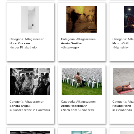
Categoría: Alltagsszenen
Categoría: Alltagsszenen
Categoría: All
Horst Grasser
Armin Greither
Marco Grill
»in der Pinakothek«
»Unterwegs«
»Nightshift«
Categoría: Alltagsszenen
Categoría: Alltagsszenen
Categoría: All
Sandra Gygax
Armin Habermann
Roland Hahn
»Strassenszene in Haridwar«
»Nach dem Kurkonzert«
»Feierabend«