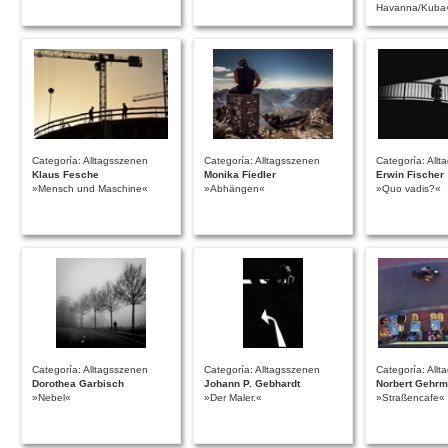
Havanna/Kuba
Categoría: Alltagsszenen
Categoría: Alltagsszenen
Categoría: All
Klaus Fesche
Monika Fiedler
Erwin Fischer
»Mensch und Maschine«
»Abhängen«
»Quo vadis?«
Categoría: Alltagsszenen
Categoría: Alltagsszenen
Categoría: All
Dorothea Garbisch
Johann P. Gebhardt
Norbert Gehr
»Nebel«
»Der Maler.«
»Straßencafe«