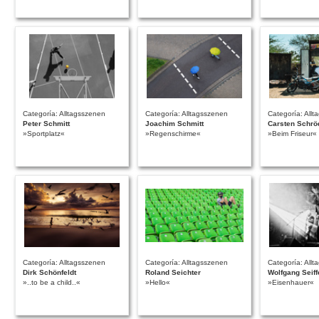
Categoría: Alltagsszenen
Categoría: Alltagsszenen
Categoría: All
Peter Schmitt
Joachim Schmitt
Carsten Schrö
»Sportplatz«
»Regenschirme«
»Beim Friseur«
Categoría: Alltagsszenen
Categoría: Alltagsszenen
Categoría: All
Dirk Schönfeldt
Roland Seichter
Wolfgang Seiff
»..to be a child..«
»Hello«
»Eisenhauer«