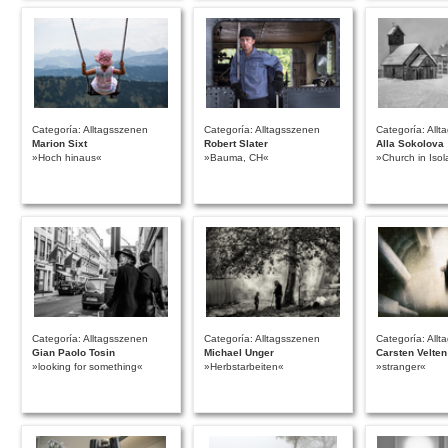
Categoría: Alltagsszenen
Categoría: Alltagsszenen
Categoría: All
Marion Sixt
Robert Slater
Alla Sokolova
»Hoch hinaus«
»Bauma, CH«
»Church in Isol
Categoría: Alltagsszenen
Categoría: Alltagsszenen
Categoría: All
Gian Paolo Tosin
Michael Unger
Carsten Velten
»looking for something«
»Herbstarbeiten«
»stranger«