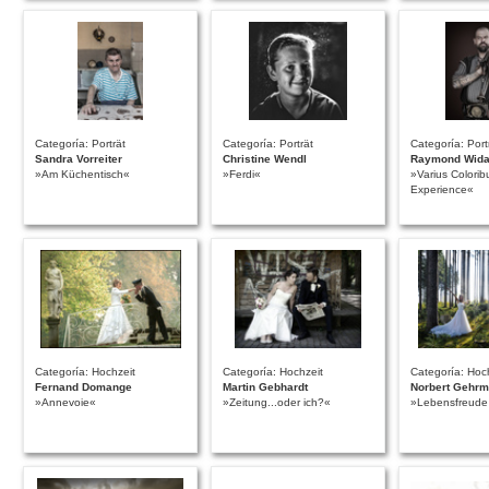
Categoría: Porträt
Categoría: Porträt
Categoría: Port
Sandra Vorreiter
Christine Wendl
Raymond Wida
»Am Küchentisch«
»Ferdi«
»Varius Colorib
Experience«
Categoría: Hochzeit
Categoría: Hochzeit
Categoría: Hoc
Fernand Domange
Martin Gebhardt
Norbert Gehr
»Annevoie«
»Zeitung...oder ich?«
»Lebensfreude