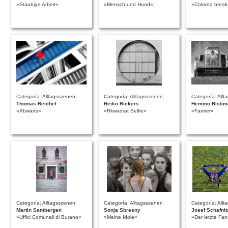
»Staubige Arbeit«
»Mensch und Hund«
»Colored break
Categoría: Alltagsszenen
Categoría: Alltagsszenen
Categoría: All
Thomas Reichel
Heiko Riekers
Hemmo Ristim
»Abwärts«
»Rkwadrat Selfie«
»Farmer«
Categoría: Alltagsszenen
Categoría: Alltagsszenen
Categoría: All
Martin Santbergen
Sonja Sbresny
Josef Schafnit
»Uffici Comunali di Burano«
»Meine Idole«
»Der letzte Fa