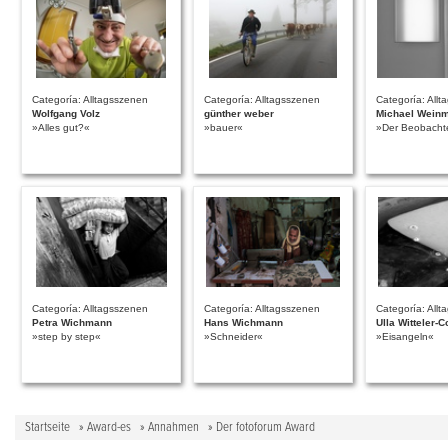
Categoría: Alltagsszenen
Categoría: Alltagsszenen
Categoría: All
Wolfgang Volz
günther weber
Michael Wein
»Alles gut?«
»bauer«
»Der Beobacht
Categoría: Alltagsszenen
Categoría: Alltagsszenen
Categoría: All
Petra Wichmann
Hans Wichmann
Ulla Witteler-C
»step by step«
»Schneider«
»Eisangeln«
Startseite
»
Award-es
»
Annahmen
» Der fotoforum Award