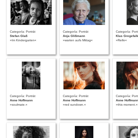
Categoría: Porträt
Categoría: Porträt
Categoría: Port
Stefan Glaß
Anja Glißmann
Klas Gregefal
»Im Kindergarten«
»warten aufs Mittag«
»Reife«
Categoría: Porträt
Categoría: Porträt
Categoría: Port
Anne Hoffmann
Anne Hoffmann
Anne Hoffman
»soulmate.«
»red sundown.«
»this moment.«