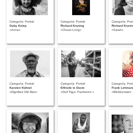
Categoría: Porträt
Categoría: Porträt
Categoría: Port
Gaby Kniep
Richard Kraning
Richard Krani
»Anna«
»Chuan-Long«
»Sarah«
Categoría: Porträt
Categoría: Porträt
Categoría: Port
Karsten Kühnel
Elfriede le Docte
Frank Lehman
»Dignified Old Man«
»Dorf Figur. Frankreich.«
»Blickkontakt«