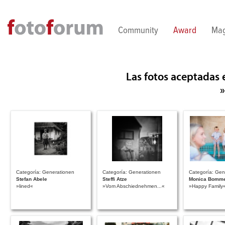
Direkt zum Inhalt
Community
Award
Mag
Las fotos aceptadas
Categoría: Generationen
Categoría: Generationen
Categoría: Gen
Stefan Abele
Steffi Atze
Monica Bomme
»lined«
»Vom Abschiednehmen...«
»Happy Family