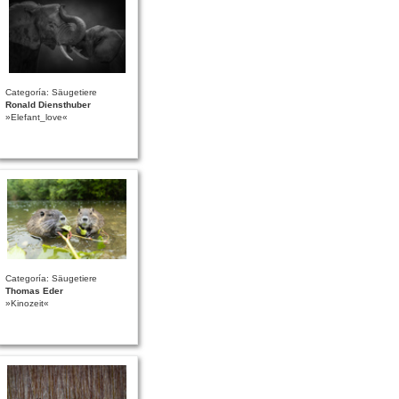
Categoría: Säugetiere
Ronald Diensthuber
»Elefant_love«
Categoría: Säugetiere
Thomas Eder
»Kinozeit«