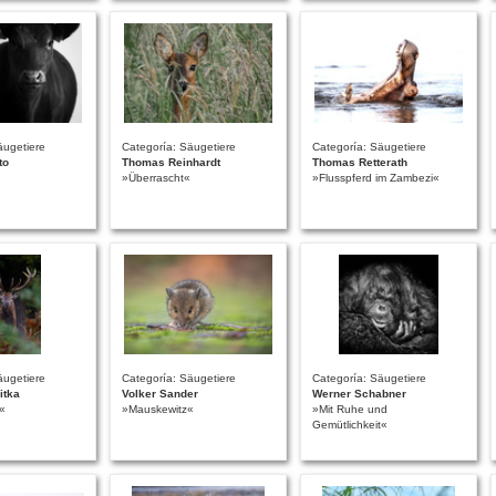
äugetiere
Categoría: Säugetiere
Categoría: Säugetiere
to
Thomas Reinhardt
Thomas Retterath
»Überrascht«
»Flusspferd im Zambezi«
äugetiere
Categoría: Säugetiere
Categoría: Säugetiere
itka
Volker Sander
Werner Schabner
t«
»Mauskewitz«
»Mit Ruhe und
Gemütlichkeit«