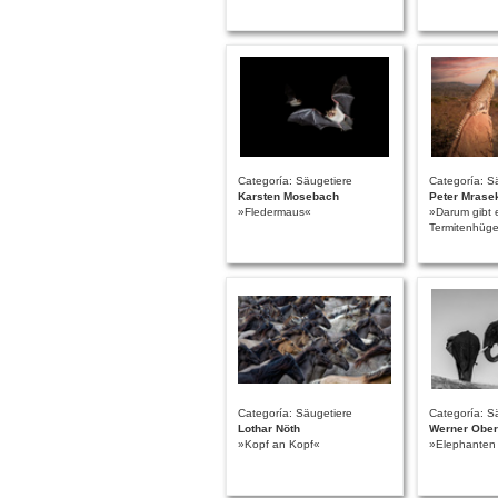
Categoría: Säugetiere
Categoría: S
Karsten Mosebach
Peter Mrase
»Fledermaus«
»Darum gibt 
Termitenhüg
Categoría: Säugetiere
Categoría: S
Lothar Nöth
Werner Ober
»Kopf an Kopf«
»Elephanten