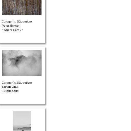
Categoría: Säugetiere
Peter Ernszt
»Where I am ?«
Categoría: Säugetiere
Stefan Glaß
»Staubbad«