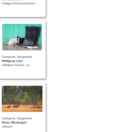
»Eiliges Eichhoernchen«
Categoría: Säugetiere
Wolfgang Loke
»Welpen-Schutz ;-)«
Categoría: Säugetiere
Dieter Mendzigall
»Elche«