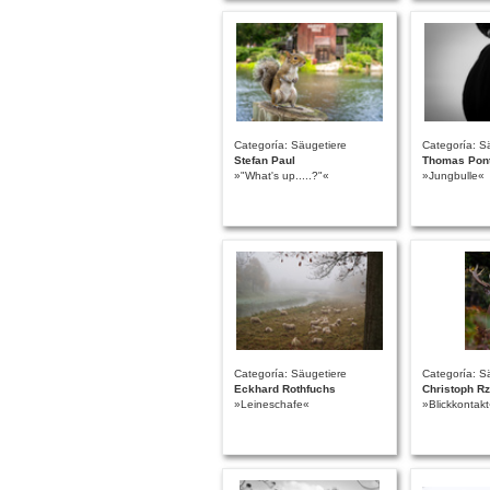
Categoría: Säugetiere
Categoría: S
Stefan Paul
Thomas Pon
»"What's up.....?"«
»Jungbulle«
Categoría: Säugetiere
Categoría: S
Eckhard Rothfuchs
Christoph Rz
»Leineschafe«
»Blickkontak