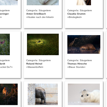
äugetiere
Categoría: Säugetiere
Categoría: Säugetiere
meringer
Anton Grießbach
Claudia Grumm
r«
»Huskie nach der Arbeit«
»Bindeglied«
äugetiere
Categoría: Säugetiere
Categoría: Säugetiere
Hardt
Roland Heinzl
Thomas Hinsche
guckst Du?«
»Wasserbüffel«
»Blaue Stunde«