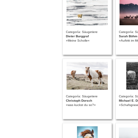
Categoría: Säugetiere
Categoría: S
Dieter Burggraf
Sarah Böhm
»Meine Scholle«
»Auftritt im
Categoría: Säugetiere
Categoría: S
Christoph Dorsch
Michael E. D
»was kuckst du so?«
»Schafsgras