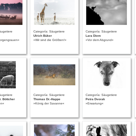
äugetiere
Categoría: Säugetiere
Categoría: Säugetiere
Ulrich Büker
Lara Diem
 Morgengrauen«
»Wir sind die Größten!«
»Vor dem Abgrund«
äugetiere
Categoría: Säugetiere
Categoría: Säugetiere
r. Böttcher
Thomas Dr.-Happe
Petra Dvorak
en«
»König der Savanne«
»Erwartung«