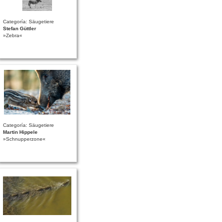
Categoría: Säugetiere
Stefan Güttler
»Zebra«
Categoría: Säugetiere
Martin Hippele
»Schnupperzone«