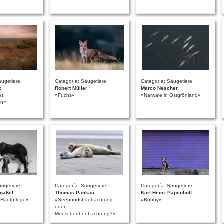
äugetiere
Categoría: Säugetiere
Categoría: Säugetiere
k
Robert Müller
Marco Nescher
es
»Fuchs«
»Narwale in Ostgrönland«
en«
äugetiere
Categoría: Säugetiere
Categoría: Säugetiere
gaßel
Thomas Pankau
Karl-Heinz Papenhoff
 Hautpflege«
»Seehundsbeobachtung
»Bobby«
oder
Menschenbeobachtung?«