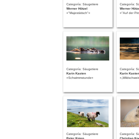
Categoría: Säugetiere
Categoría: S
Werner Hötzel
Werner Hötz
»"Majestätisch"«
»"Auf der Pir
Categoría: Säugetiere
Categoría: S
Karin Kasten
Karin Kaste
»Schwimmstunde«
»„Wildschwei
Categoría: Säugetiere
Categoría: S
Peter Kniep
Christian Ko