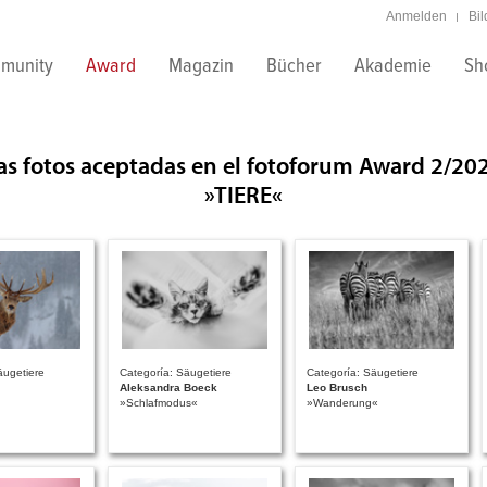
Anmelden
Bi
munity
Award
Magazin
Bücher
Akademie
Sh
as fotos aceptadas en el fotoforum Award 2/20
»TIERE«
äugetiere
Categoría: Säugetiere
Categoría: Säugetiere
Aleksandra Boeck
Leo Brusch
»Schlafmodus«
»Wanderung«