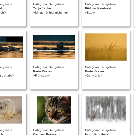
äugetiere
Categoría: Säugetiere
Categoría: Säugetiere
el
Tanja Janke
Rüdiger Kaminski
sch"«
»Ich gehör hier nicht hin«
»Baby«
äugetiere
Categoría: Säugetiere
Categoría: Säugetiere
n
Karin Kasten
Karin Kasten
n gehabt“«
»Frühsport«
»Der König«
äugetiere
Categoría: Säugetiere
Categoría: Säugetiere
ch
Gerhard Kresser
Ingrid Kronthaler