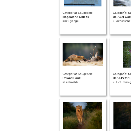
Categoría: Säugetiere
Categoría: S
Magdalene Glueck
Dr. Axel Go
»neugierig«
»Lachsfische
Categoría: Säugetiere
Categoría: S
Roland Hank
Hans-Peter 
»Festmahl«
»Huch, was 