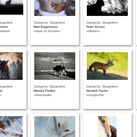
äugetiere
Categoría: Säugetiere
Categoría: Säugetiere
nmann
Matt Engelmann
Peter Ernszt
m Nebel«
»Nase im Schnee«
»Hidden«
äugetiere
Categoría: Säugetiere
Categoría: Säugetiere
tz
Monika Fiedler
Hendrik Fuchs
'«
»Streetwalk«
»Jungfuchs«