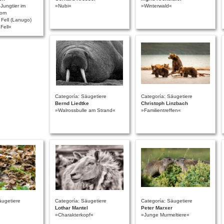
Jungtier im
»Nubi«
»Winterwald«
vom
 Fell (Lanugo)
Fell«
Categoría: Säugetiere
Categoría: Säugetiere
Bernd Liedtke
Christoph Linzbach
»Walrossbulle am Strand«
»Familientreffen«
äugetiere
Categoría: Säugetiere
Categoría: Säugetiere
Lothar Mantel
Peter Marxer
»Charakterkopf«
»Junge Murmeltiere«