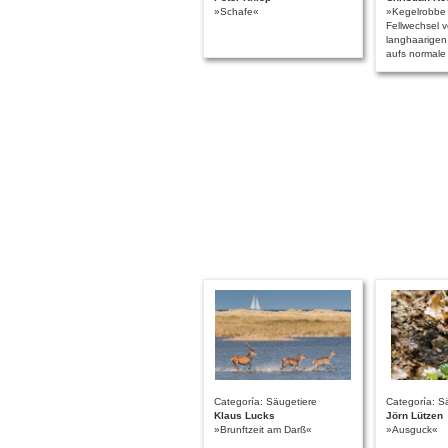
»Schafe«
»Kegelrobbe 
Fellwechsel 
langhaarigen
aufs normale 
Categoría: Säugetiere
Categoría: S
Klaus Lucks
Jörn Lützen
»Brunftzeit am Darß«
»Ausguck«