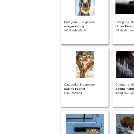
Categoría: Säugetiere
Categoría: S
ansgar eilting
Ulrike Eise
»Voll aufs Maul«
»Glücklich i
Categoría: Säugetiere
Categoría: S
Sabine Fabritz
Sabine Fabri
»Baumlöwe«
»Aug' in Aug