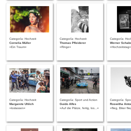
Categoría: Hochzeit
Categoría: Hochzeit
Categoría: Hoc
Cornelia Müller
Thomas Pfleiderer
Werner Schab
»Ein Traum«
»Ringe«
»Hochzeitstag«
Categoría: Hochzeit
Categoría: Sport und Action
Categoría: Spor
Margarete Uhlich
Guido Alfes
Roswitha Anto
»loslassen«
»Auf die Plätze, fertig, los...«
»flieg, Biker flie