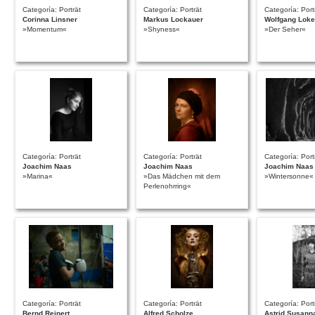
Categoría: Porträt
Categoría: Porträt
Categoría: Port
Corinna Linsner
Markus Lockauer
Wolfgang Loke
»Momentum«
»Shyness«
»Der Seher«
Categoría: Porträt
Categoría: Porträt
Categoría: Port
Joachim Naas
Joachim Naas
Joachim Naas
»Marina«
»Das Mädchen mit dem
»Wintersonne«
Perlenohrring«
Categoría: Porträt
Categoría: Porträt
Categoría: Port
Bernd Reinert
Alfred Scholze
Astrid Susann