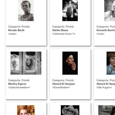
Categoría: Porträt
Categoría: Porträt
Categoría: Port
Renate Barth
Stefan Blaas
Kenneth Bochn
»stolz«
»Unknown Actor ?«
»Lisa«
Categoría: Porträt
Categoría: Porträt
Categoría: Port
Monika Egerer
Ahmed El Hanjoul
Ahmed El Hanj
»Zwischenwelten«
»Einzelheiten«
»Die Augen«