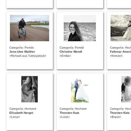
Categoría: Porträt
Categoría: Porträt
Categoría: Hoc
Jens-Uwe Walther
Christine Wendl
Falkmar Ameri
»Richard aus Tuktoyaktuk«
»Emilia«
»forever«
Categoría: Hochzeit
Categoría: Hochzeit
Categoría: Hoc
Elisabeth Herget
Thorsten Katz
Thorsten Katz
»Lena«
»Love«
»Braut«