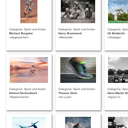
Categoría: Sport und Action
Categoría: Sport und Action
Categoría: Spor
Michael Borgulat
Harry Brummack
Uli Brüderlin
»siegessicher«
»Motoball«
»Gewagt«
Categoría: Sport und Action
Categoría: Sport und Action
Categoría: Spor
Helmut Deckenbach
Thomas Dietz
Hans-Martin Dö
»Radrennen3«
»Im Lauf«
»Sport 2«