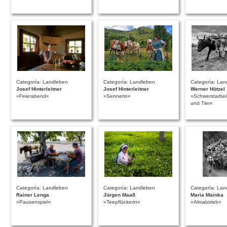
Categoría: Landleben
Categoría: Landleben
Categoría: Lan
Josef Hinterleitner
Josef Hinterleitner
Werner Hötzel
»Feierabend«
»Sennerin«
»Schwerstarbeit
und Tier«
Categoría: Landleben
Categoría: Landleben
Categoría: Lan
Rainer Lenga
Jürgen Maaß
Maria Mainka
»Pausenspiel«
»Teepflückerin«
»Almabtrieb«