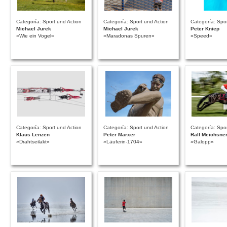
Categoría: Sport und Action
Categoría: Sport und Action
Categoría: Spor
Michael Jurek
Michael Jurek
Peter Kniep
»Wie ein Vogel«
»Maradonas Spuren«
»Speed«
Categoría: Sport und Action
Categoría: Sport und Action
Categoría: Spor
Klaus Lenzen
Peter Marxer
Ralf Meichsne
»Drahtseilakt«
»Läuferin-1704«
»Galopp«