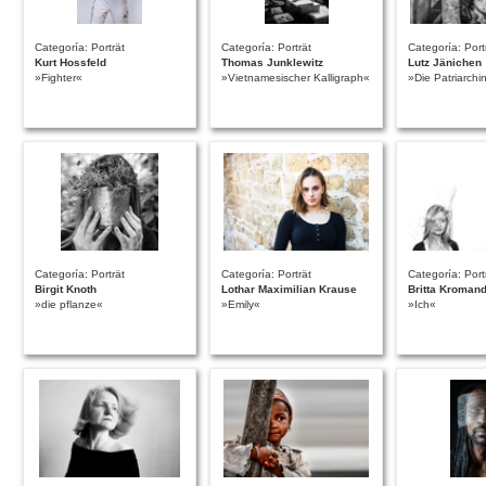
Categoría: Porträt
Categoría: Porträt
Categoría: Port
Kurt Hossfeld
Thomas Junklewitz
Lutz Jänichen
»Fighter«
»Vietnamesischer Kalligraph«
»Die Patriarchi
Categoría: Porträt
Categoría: Porträt
Categoría: Port
Birgit Knoth
Lothar Maximilian Krause
Britta Kroman
»die pflanze«
»Emily«
»Ich«