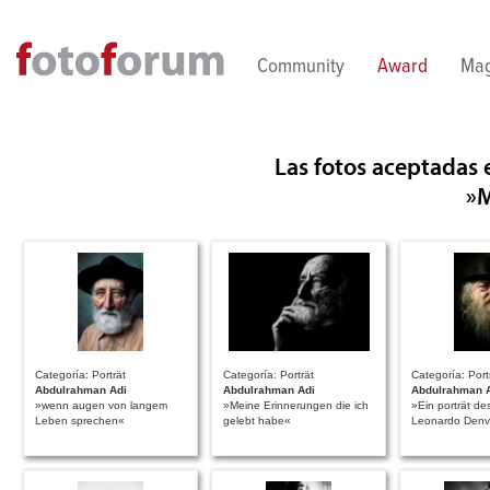
Direkt zum Inhalt
Community
Award
Mag
Las fotos aceptadas
»
Categoría: Porträt
Categoría: Porträt
Categoría: Port
Abdulrahman Adi
Abdulrahman Adi
Abdulrahman 
»wenn augen von langem
»Meine Erinnerungen die ich
»Ein porträt d
Leben sprechen«
gelebt habe«
Leonardo Denv