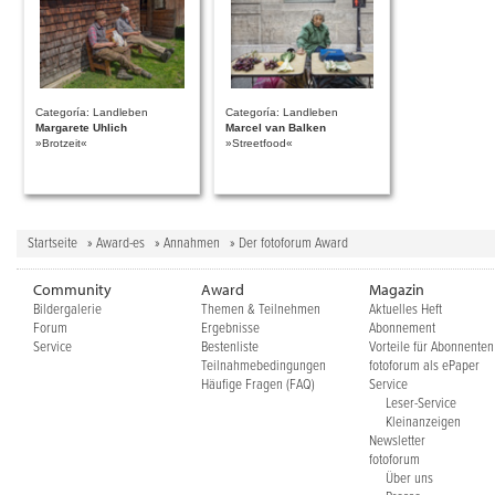
Categoría: Landleben
Categoría: Landleben
Margarete Uhlich
Marcel van Balken
»Brotzeit«
»Streetfood«
Startseite
»
Award-es
»
Annahmen
» Der fotoforum Award
Community
Award
Magazin
Bildergalerie
Themen & Teilnehmen
Aktuelles Heft
Forum
Ergebnisse
Abonnement
Service
Bestenliste
Vorteile für Abonnenten
Teilnahmebedingungen
fotoforum als ePaper
Häufige Fragen (FAQ)
Service
Leser-Service
Kleinanzeigen
Newsletter
fotoforum
Über uns