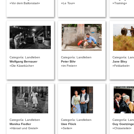
»Vor dem Ballonstart«
»Le Tour«
»Training«
Categoría: Landleben
Categoría: Landleben
Categoría: Lan
Wolfgang Bernauer
Peter Bihr
Jane Bley
»Die Käseküche«
»im Freien«
»Feldarbeit«
Categoría: Landleben
Categoría: Landleben
Categoría: Lan
Monika Fiedler
Uwe Flöck
Guy Goetzinge
»Hänsel und Gretel«
»Seiler«
»Chäseteilet«