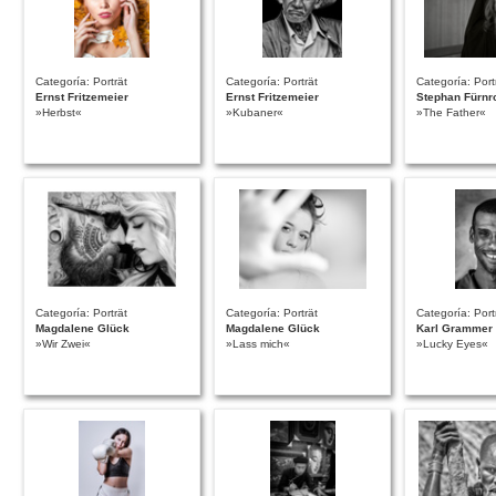
Categoría: Porträt
Categoría: Porträt
Categoría: Port
Ernst Fritzemeier
Ernst Fritzemeier
Stephan Fürnr
»Herbst«
»Kubaner«
»The Father«
Categoría: Porträt
Categoría: Porträt
Categoría: Port
Magdalene Glück
Magdalene Glück
Karl Grammer
»Wir Zwei«
»Lass mich«
»Lucky Eyes«