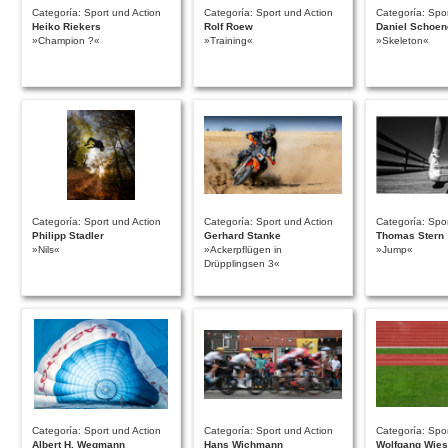
Categoría: Sport und Action
Categoría: Sport und Action
Categoría: Spor
Heiko Riekers
Rolf Roew
Daniel Schoen
»Champion ?«
»Training«
»Skeleton«
Categoría: Sport und Action
Categoría: Sport und Action
Categoría: Spor
Philipp Stadler
Gerhard Stanke
Thomas Stern
»Nils«
»Ackerpflügen in
»Jump«
Drüpplingsen 3«
Categoría: Sport und Action
Categoría: Sport und Action
Categoría: Spor
Albert H. Wegmann
Hans Wichmann
Wolfgang Wie