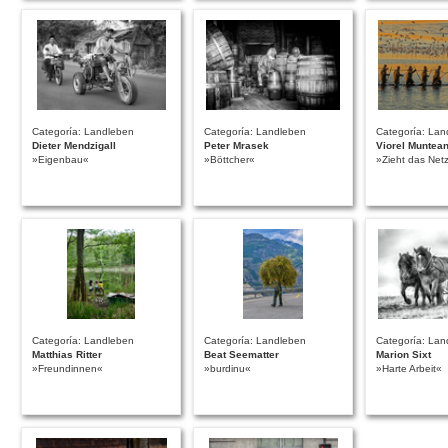
Categoría: Landleben
Categoría: Landleben
Categoría: Lan
Dieter Mendzigall
Peter Mrasek
Viorel Muntea
»Eigenbau«
»Böttcher«
»Zieht das Netz
Categoría: Landleben
Categoría: Landleben
Categoría: Lan
Matthias Ritter
Beat Seematter
Marion Sixt
»Freundinnen«
»burdinu«
»Harte Arbeit«