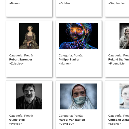
»Boxer«
»Goldie«
»Stephanie«
Categoría: Porträt
Categoría: Porträt
Categoría: Port
Robert Sprenger
Philipp Stadler
Roland Steffen
»Zeitreise«
»Manon«
»Freundlich«
Categoría: Porträt
Categoría: Porträt
Categoría: Port
Guido Stoll
Marcel van Balken
Christian Wako
»Wilfried«
»Covid-19«
»Sophie«