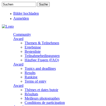
Direkt zum Inhalt
Suchen
Suchformular
Bilder hochladen
Anmelden
Community
Award
Themen & Teilnehmen
Ergebnisse
Bestenliste
Teilnahmebedingungen
Häufige Fragen (FAQ)
Award
Topics and deadlines
Results
Ranking
Terms of entry
Award
Thèmes et dates butoir
Résultats
Meilleurs photographes
Conditions de participation