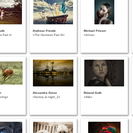
ude
Andreas Freude
Michael Frieser
s Part I«
»The Huntress Part III«
»Anna«
r
Alexandra Giese
Roland Guth
nning«
»factory at night_2«
»Alla«