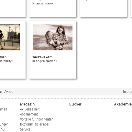
Knautschnase«
esen
Waltraud Zorn
Hafencity«
»Fangen spielen«
rum Award
Impre
Magazin
Bücher
Akademie
ehmen
Aktuelles Heft
Abonnement
Vorteile für Abonnenten
gungen
fotoforum als ePaper
FAQ)
Service