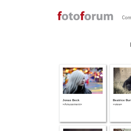
Direkt zum Inhalt
Com
Jonas Beck
Beatrice Bur
»Amusement«
»view«