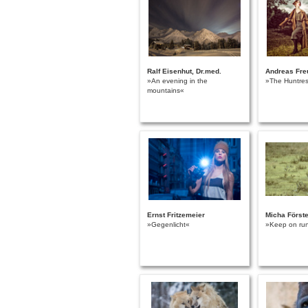
Ralf Eisenhut, Dr.med.
Andreas Fre
»An evening in the
»The Huntres
mountains«
Ernst Fritzemeier
Micha Förste
»Gegenlicht«
»Keep on ru