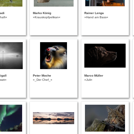
radi
Marko König
Rainer Lenga
haft«
»Krauskopfpelikan«
»Hand am Bass«
igall
Peter Moche
Marco Müller
watt«
»_Der Chef_«
»Juli«