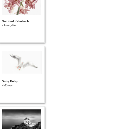
Gottfried Kalmbach
»Amaryllis«
Gaby Kniep
»Möwe«