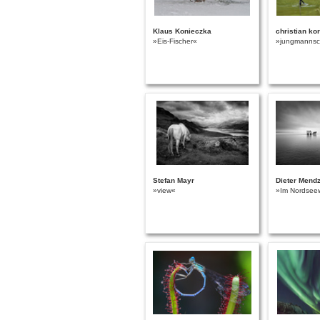
Klaus Konieczka
christian ko
»Eis-Fischer«
»jungmannsc
Stefan Mayr
Dieter Mendz
»view«
»Im Nordsee