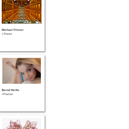
Michael Frieser
»Think«
Bernd Hertle
»Franzi«