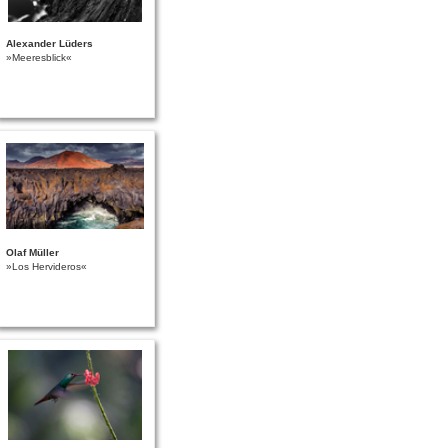
Alexander Lüders
»Meeresblick«
Olaf Müller
»Los Hervideros«