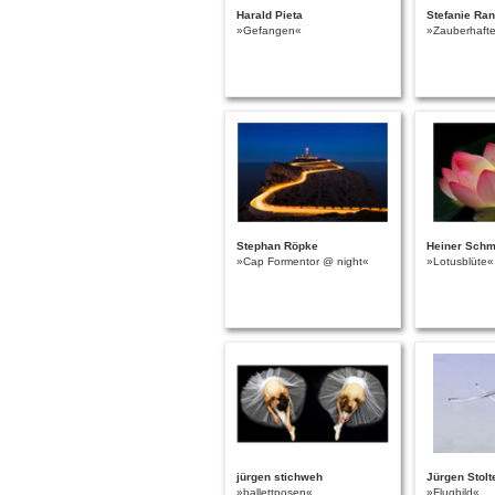
Harald Pieta
Stefanie Ra
»Gefangen«
»Zauberhafte
Stephan Röpke
Heiner Schm
»Cap Formentor @ night«
»Lotusblüte«
jürgen stichweh
Jürgen Stolt
»ballettposen«
»Flugbild«