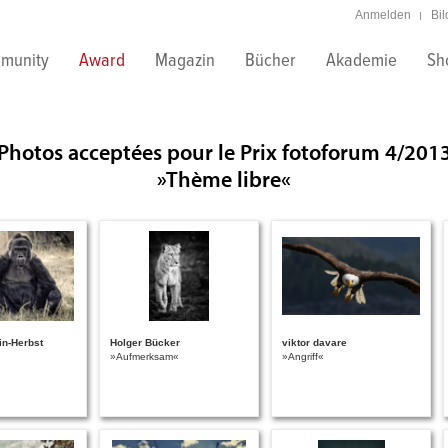
Anmelden
Bi
munity
Award
Magazin
Bücher
Akademie
Sh
Photos acceptées pour le Prix fotoforum 4/201
»Thème libre«
in-Herbst
Holger Bücker
viktor davare
»Aufmerksam«
»Angriff«