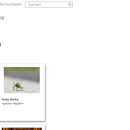
Suchformular
Suchen
lder hochladen
op
3
Gaby Dorka
»grüner Hüpfer«