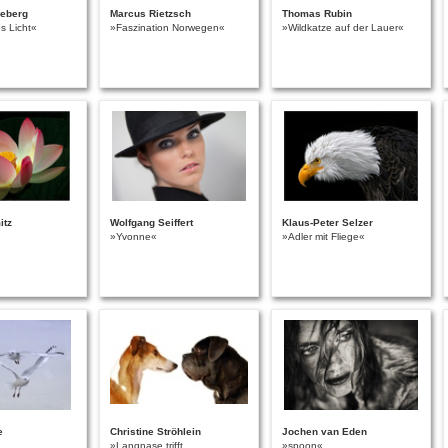
neberg
Marcus Rietzsch
Thomas Rubin
s Licht«
»Faszination Norwegen«
»Wildkatze auf der Lauer«
itz
Wolfgang Seiffert
Klaus-Peter Selzer
»Yvonne«
»Adler mit Fliege«
e
Christine Ströhlein
Jochen van Eden
»Langnase trifft
»spoon«