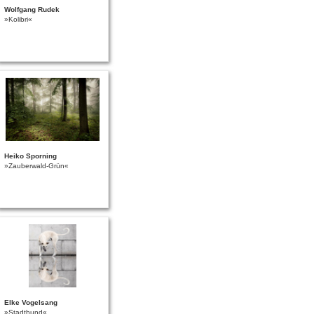
Wolfgang Rudek
»Kolibri«
Heiko Sporning
»Zauberwald-Grün«
Elke Vogelsang
»Stadthund«