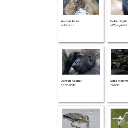
norbert hess
Petra Heyda
»Rivalen«
»Was guckst
Jürgen Kaspar
Silke Kemm
»Thinking«
»Cars«