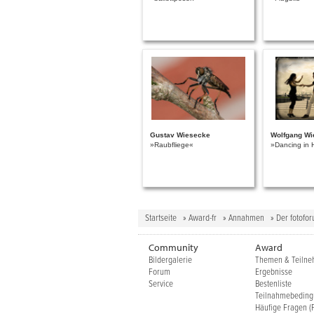
Gustav Wiesecke
Wolfgang Wi
»Raubfliege«
»Dancing in 
Startseite
»
Award-fr
»
Annahmen
» Der fotofo
Community
Award
Bildergalerie
Themen & Teiln
Forum
Ergebnisse
Service
Bestenliste
Teilnahmebedin
Häufige Fragen (