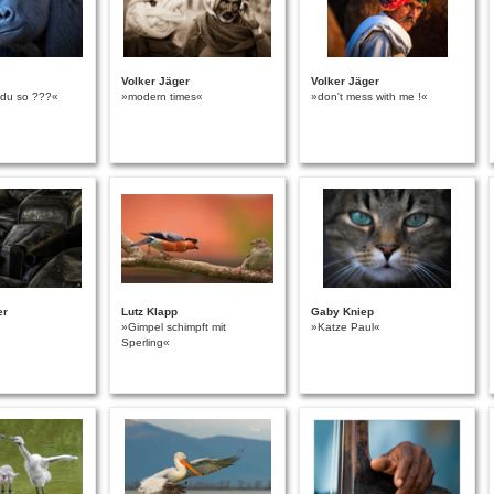
Volker Jäger
Volker Jäger
 du so ???«
»modern times«
»don't mess with me !«
er
Lutz Klapp
Gaby Kniep
»Gimpel schimpft mit
»Katze Paul«
Sperling«