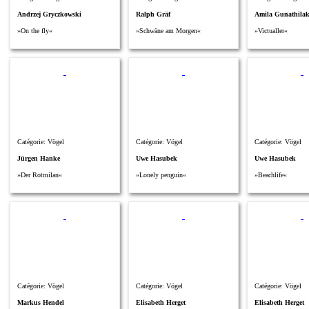
Andrzej Gryczkowski
Ralph Gräf
Amila Gunathila
»On the fly«
»Schwäne am Morgen«
»Victualler«
Catégorie: Vögel
Catégorie: Vögel
Catégorie: Vögel
Jürgen Hanke
Uwe Hasubek
Uwe Hasubek
»Der Rotmilan«
»Lonely penguin«
»Beachlife«
Catégorie: Vögel
Catégorie: Vögel
Catégorie: Vögel
Markus Hendel
Elisabeth Herget
Elisabeth Herget