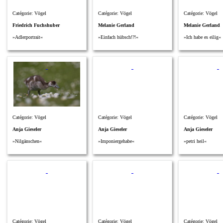
Catégorie: Vögel
Catégorie: Vögel
Catégorie: Vögel
Friedrich Fuchshuber
Melanie Gerland
Melanie Gerland
»Adlerportrait«
»Einfach hübsch!?!«
»Ich habe es eilig«
Catégorie: Vögel
Catégorie: Vögel
Catégorie: Vögel
Anja Gieseler
Anja Gieseler
Anja Gieseler
»Nilgänschen«
»Imponiergehabe«
»petri heil«
Catégorie: Vögel
Catégorie: Vögel
Catégorie: Vögel