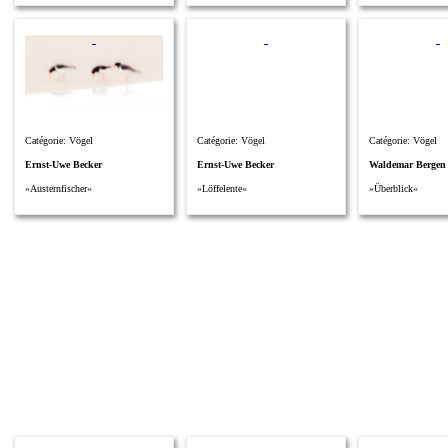
Catégorie: Vögel
Catégorie: Vögel
Catégorie: Vögel
Ernst-Uwe Becker
Ernst-Uwe Becker
Waldemar Bergen
»Austernfischer«
»Löffelente«
»Überblick«