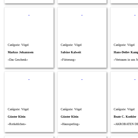
Catégorie: Vögel
Catégorie: Vögel
Catégorie: Vögel
Markus Johannsen
Sabine Kalweit
Hans-Detlev Kam
»Das Geschenk«
»Fütterung«
»Vertrauen in uns 
Catégorie: Vögel
Catégorie: Vögel
Catégorie: Vögel
Günter Klein
Günter Klein
Beate C. Koehler
»Rotkehlchen«
»Haussperling«
»AKROBATEN DE