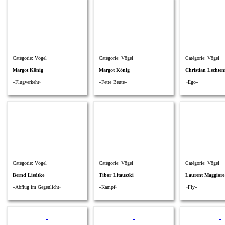
Catégorie: Vögel
Catégorie: Vögel
Catégorie: Vögel
Margot König
Margot König
Christian Lechten
»Flugverkehr«
»Fette Beute«
»Ego«
Catégorie: Vögel
Catégorie: Vögel
Catégorie: Vögel
Bernd Liedtke
Tibor Litauszki
Laurent Maggiore
»Abflug im Gegenlicht«
»Kampf«
»Fly«