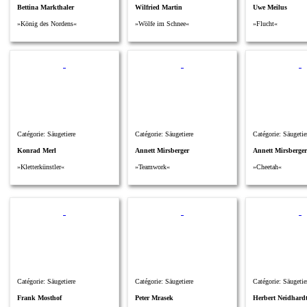
Bettina Markthaler
Wilfried Martin
Uwe Meilus
»König des Nordens«
»Wölfe im Schnee«
»Flucht«
Catégorie: Säugetiere
Catégorie: Säugetiere
Catégorie: Säugetie
Konrad Merl
Annett Mirsberger
Annett Mirsberger
»Kletterkünstler«
»Teamwork«
»Cheetah«
Catégorie: Säugetiere
Catégorie: Säugetiere
Catégorie: Säugetie
Frank Mosthof
Peter Mrasek
Herbert Neidhard