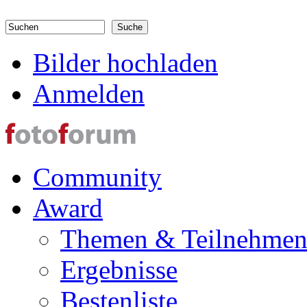
Direkt zum Inhalt
Suchen
Suchformular
Bilder hochladen
Anmelden
Community
Award
Themen & Teilnehme
Ergebnisse
Bestenliste