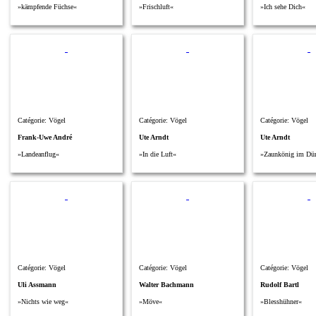
»kämpfende Füchse«
»Frischluft«
»Ich sehe Dich«
Catégorie: Vögel
Catégorie: Vögel
Catégorie: Vögel
Frank-Uwe André
Ute Arndt
Ute Arndt
»Landeanflug«
»In die Luft«
»Zaunkönig im Dü
Catégorie: Vögel
Catégorie: Vögel
Catégorie: Vögel
Uli Assmann
Walter Bachmann
Rudolf Bartl
»Nichts wie weg«
»Möve«
»Blesshühner«