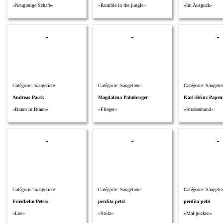
»Neugierige Schafe«
»Rumble in the jungle«
»Im Ausguck«
Catégorie: Säugetiere
Catégorie: Säugetiere
Catégorie: Säugetie
Andreas Pacek
Magdalena Palmberger
Karl-Heinz Papen
»Braun in Braun«
»Flieger«
»Straßenhund«
Catégorie: Säugetiere
Catégorie: Säugetiere
Catégorie: Säugetie
Friedhelm Peters
perdita petzl
perdita petzl
»Leo«
»Stolz«
»Mal gucken«