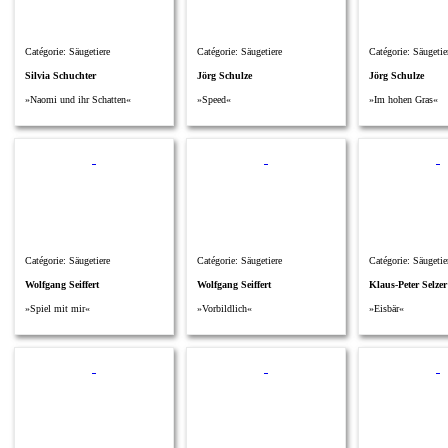
Catégorie: Säugetiere
Catégorie: Säugetiere
Catégorie: Säugetie
Silvia Schuchter
Jörg Schulze
Jörg Schulze
»Naomi und ihr Schatten«
»Speed«
»Im hohen Gras«
Catégorie: Säugetiere
Catégorie: Säugetiere
Catégorie: Säugetie
Wolfgang Seiffert
Wolfgang Seiffert
Klaus-Peter Selzer
»Spiel mit mir«
»Vorbildlich«
»Eisbär«