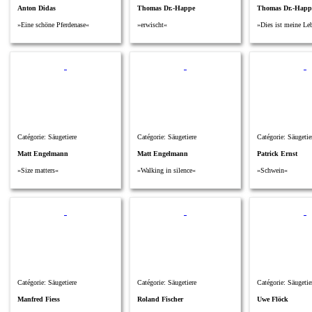
Anton Didas
Thomas Dr.-Happe
Thomas Dr.-Happ
»Eine schöne Pferdenase«
»erwischt«
»Dies ist meine Le
Catégorie: Säugetiere
Catégorie: Säugetiere
Catégorie: Säugetie
Matt Engelmann
Matt Engelmann
Patrick Ernst
»Size matters«
»Walking in silence«
»Schwein«
Catégorie: Säugetiere
Catégorie: Säugetiere
Catégorie: Säugetie
Manfred Fiess
Roland Fischer
Uwe Flöck