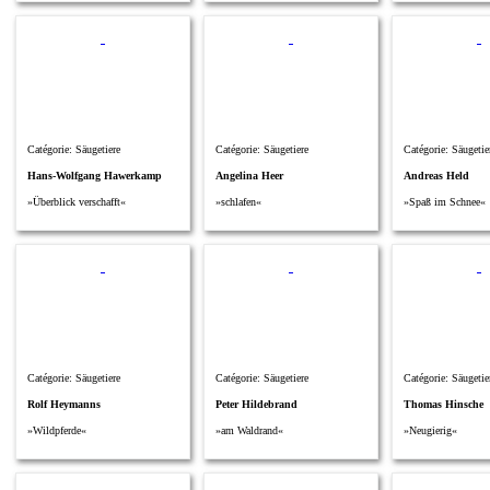
Catégorie: Säugetiere
Catégorie: Säugetiere
Catégorie: Säugetie
Hans-Wolfgang Hawerkamp
Angelina Heer
Andreas Held
»Überblick verschafft«
»schlafen«
»Spaß im Schnee«
Catégorie: Säugetiere
Catégorie: Säugetiere
Catégorie: Säugetie
Rolf Heymanns
Peter Hildebrand
Thomas Hinsche
»Wildpferde«
»am Waldrand«
»Neugierig«