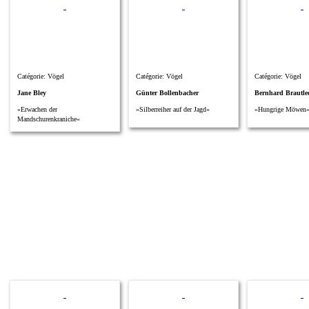
Catégorie: Vögel
Catégorie: Vögel
Catégorie: Vögel
Jane Bley
Günter Bollenbacher
Bernhard Brautle
»Erwachen der
»Silberreiher auf der Jagd«
»Hungrige Möwen
Mandschurenkraniche«