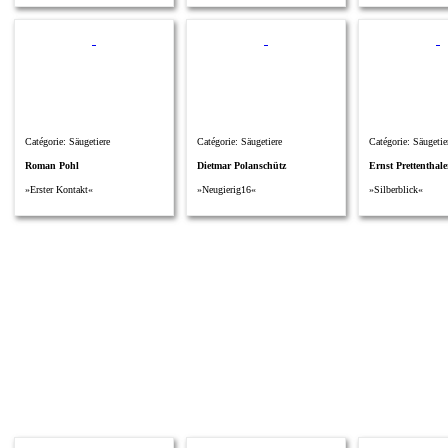
Catégorie: Säugetiere
Catégorie: Säugetiere
Catégorie: Säugetie
Roman Pohl
Dietmar Polanschütz
Ernst Prettenthale
»Erster Kontakt«
»Neugierig16«
»Silberblick«