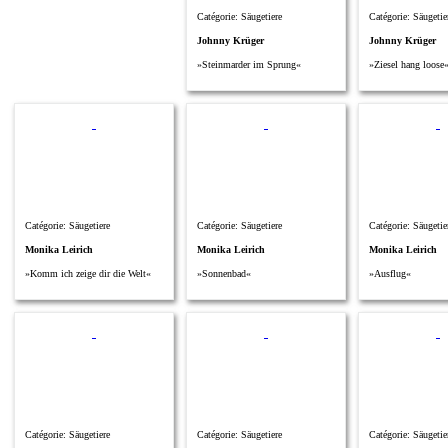
Catégorie: Säugetiere
Catégorie: Säugetie
Johnny Krüger
Johnny Krüger
»Steinmarder im Sprung«
»Ziesel hang loose
Catégorie: Säugetiere
Catégorie: Säugetiere
Catégorie: Säugetie
Monika Leirich
Monika Leirich
Monika Leirich
»Komm ich zeige dir die Welt«
»Sonnenbad«
»Ausflug«
Catégorie: Säugetiere
Catégorie: Säugetiere
Catégorie: Säugetie