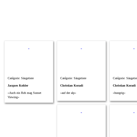
Catégorie: Säugetiere
Catégorie: Säugetiere
Catégorie: Säugetie
Jacques Kohler
Christian Koradi
Christian Koradi
»Auch ein Reh mag Sunset
»auf der alp«
»hungrig«
Viewing«