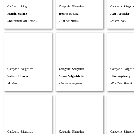
Catégorie: Säugetiere
Catégorie: Säugetiere
Catégorie: Säugetie
Henrik Spranz
Henrik Spranz
Axel Tegtmeier
»Begegnung am Abend«
»Auf der Pirsch«
»Mama Bär«
Catégorie: Säugetiere
Catégorie: Säugetiere
Catégorie: Säugetie
Stefan Urlbauer
Simon Vilgertshofer
Elke Vogelsang
»Luchs«
»Sonnenuntergang«
»The Dog Side of t
Catégorie: Säugetiere
Catégorie: Säugetiere
Catégorie: Säugetie