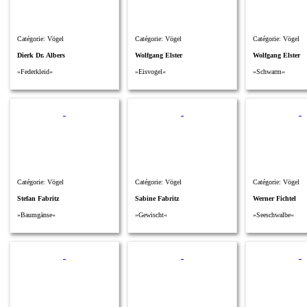
Catégorie: Vögel
Catégorie: Vögel
Catégorie: Vögel
Dierk Dr. Albers
Wolfgang Elster
Wolfgang Elster
»Federkleid«
»Eisvogel«
»Schwarm«
Catégorie: Vögel
Catégorie: Vögel
Catégorie: Vögel
Stefan Fabritz
Sabine Fabritz
Werner Fichtel
»Baumgänse«
»Gewischt«
»Seeschwalbe«