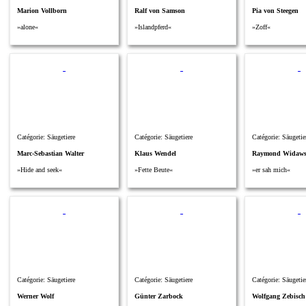
Marion Vollborn
Ralf von Samson
Pia von Steegen
»alone«
»Islandpferd«
»Zoff«
Catégorie: Säugetiere
Catégorie: Säugetiere
Catégorie: Säugetie
Marc-Sebastian Walter
Klaus Wendel
Raymond Widaws
»Hide and seek«
»Fette Beute«
»er sah mich«
Catégorie: Säugetiere
Catégorie: Säugetiere
Catégorie: Säugetie
Werner Wolf
Günter Zarbock
Wolfgang Zebisch