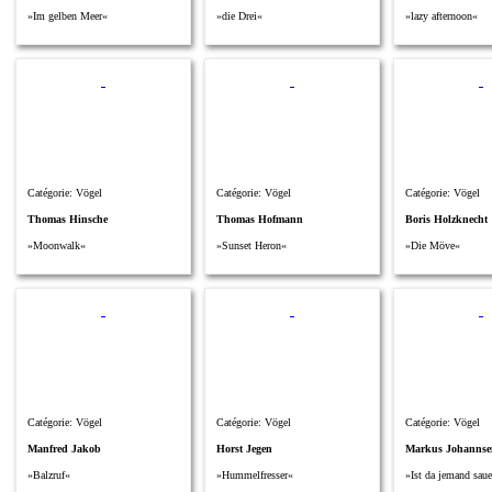
»Im gelben Meer«
»die Drei«
»lazy afternoon«
Catégorie: Vögel
Catégorie: Vögel
Catégorie: Vögel
Thomas Hinsche
Thomas Hofmann
Boris Holzknecht
»Moonwalk«
»Sunset Heron«
»Die Möve«
Catégorie: Vögel
Catégorie: Vögel
Catégorie: Vögel
Manfred Jakob
Horst Jegen
Markus Johannse
»Balzruf«
»Hummelfresser«
»Ist da jemand saue