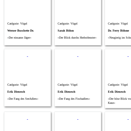
Catégorie: Vögel
Catégorie: Vögel
Catégorie: Vögel
Werner Buschette Dr.
Sarah Böhm
Dr. Ferry Böhme
»Der einsame Jäger«
»Der Blick durchs Herbstfenster«
»Neugierig im Sch
Catégorie: Vögel
Catégorie: Vögel
Catégorie: Vögel
Erik Dienesch
Erik Dienesch
Erik Dienesch
»Der Fang des SeeAdlers«
»Der Fang des Fischadlers«
»Der böse Blick vo
Kauz«