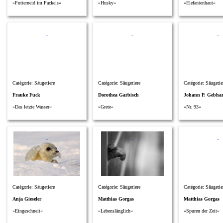
»Futterneid im Packeis«
»Husky«
»Elefantenhaut«
Catégorie: Säugetiere
Catégorie: Säugetiere
Catégorie: Säugetie
Frauke Fuck
Dorothea Garbisch
Johann P. Gebha
»Das letzte Wasser«
»Grete«
»Nr. 93«
Catégorie: Säugetiere
Catégorie: Säugetiere
Catégorie: Säugetie
Anja Gieseler
Matthias Gorgas
Matthias Gorgas
»Eingeschneit«
»Lebenslänglich«
»Spuren der Zeit«