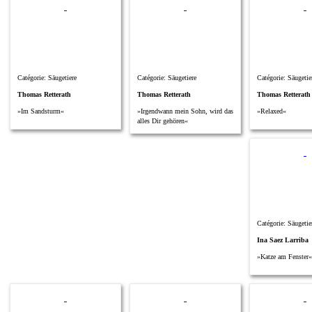
Catégorie: Säugetiere
Catégorie: Säugetiere
Catégorie: Säugetie
Thomas Retterath
Thomas Retterath
Thomas Retterath
»Im Sandsturm«
»Irgendwann mein Sohn, wird das
»Relaxed«
alles Dir gehören«
Catégorie: Säugetie
Ina Saez Larriba
»Katze am Fenster«