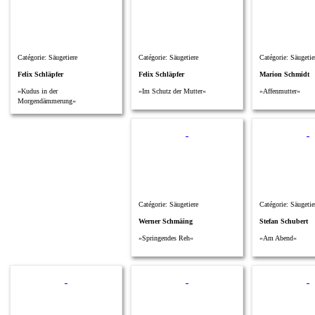
Catégorie: Säugetiere
Catégorie: Säugetiere
Catégorie: Säugetie
Felix Schläpfer
Felix Schläpfer
Marion Schmidt
»Kudus in der
»Im Schutz der Mutter«
»Affenmutter«
Morgendämmerung«
Catégorie: Säugetiere
Catégorie: Säugetie
Werner Schmäing
Stefan Schubert
»Springendes Reh«
»Am Abend«