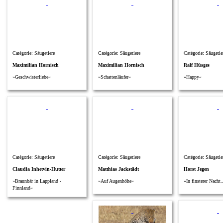
Catégorie: Säugetiere
Catégorie: Säugetiere
Catégorie: Säugetie
Maximilian Hornisch
Maximilian Hornisch
Ralf Hüsges
»Geschwisterliebe«
»Schattenläufer«
»Happy«
Catégorie: Säugetiere
Catégorie: Säugetiere
Catégorie: Säugetie
Claudia Inhetvin-Hutter
Matthias Jackstädt
Horst Jegen
»Braunbär in Lappland -
»Auf Augenhöhe«
»In finsterer Nacht.
Finnland«