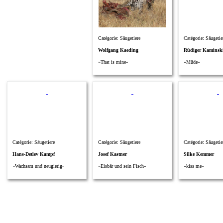
Catégorie: Säugetiere
Catégorie: Säugetie
Wolfgang Kaeding
Rüdiger Kaminsk
»That is mine«
»Müde«
Catégorie: Säugetiere
Catégorie: Säugetiere
Catégorie: Säugetie
Hans-Detlev Kampf
Josef Kastner
Silke Kemmer
»Wachsam und neugierig«
»Eisbär und sein Fisch«
»kiss me«