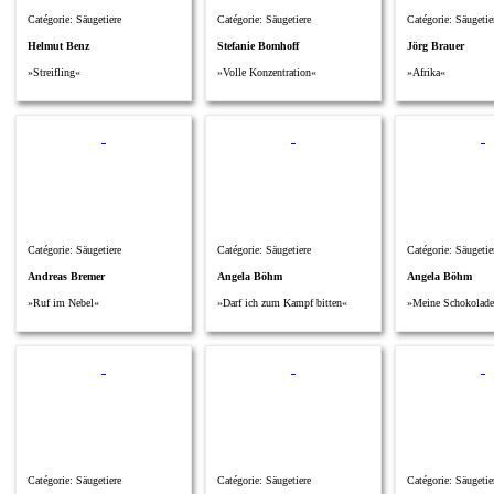
Catégorie: Säugetiere
Catégorie: Säugetiere
Catégorie: Säugetie
Helmut Benz
Stefanie Bomhoff
Jörg Brauer
»Streifling«
»Volle Konzentration«
»Afrika«
Catégorie: Säugetiere
Catégorie: Säugetiere
Catégorie: Säugetie
Andreas Bremer
Angela Böhm
Angela Böhm
»Ruf im Nebel«
»Darf ich zum Kampf bitten«
»Meine Schokolade
Catégorie: Säugetiere
Catégorie: Säugetiere
Catégorie: Säugetie