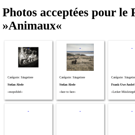
Photos acceptées pour le 
»Animaux«
Catégorie: Säugetiere
Catégorie: Säugetiere
Catégorie: Säugetie
Stefan Abele
Stefan Abele
Frank-Uwe André
»mopsfidel«
»face to face«
»Lecker Müsliriege