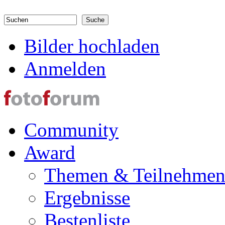
Direkt zum Inhalt
Suchen
Suchformular
Bilder hochladen
Anmelden
Community
Award
Themen & Teilnehme
Ergebnisse
Bestenliste