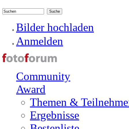
Direkt zum Inhalt
Suchformular
Suchen
Bilder hochladen
Anmelden
Community
Award
Themen & Teilnehme
Ergebnisse
Bestenliste