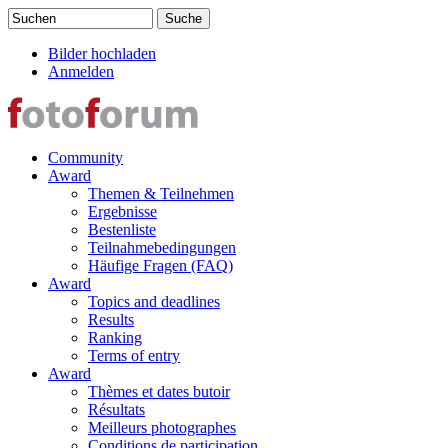
Direkt zum Inhalt
Suchen
Suchformular
Bilder hochladen
Anmelden
Community
Award
Themen & Teilnehmen
Ergebnisse
Bestenliste
Teilnahmebedingungen
Häufige Fragen (FAQ)
Award
Topics and deadlines
Results
Ranking
Terms of entry
Award
Thèmes et dates butoir
Résultats
Meilleurs photographes
Conditions de participation