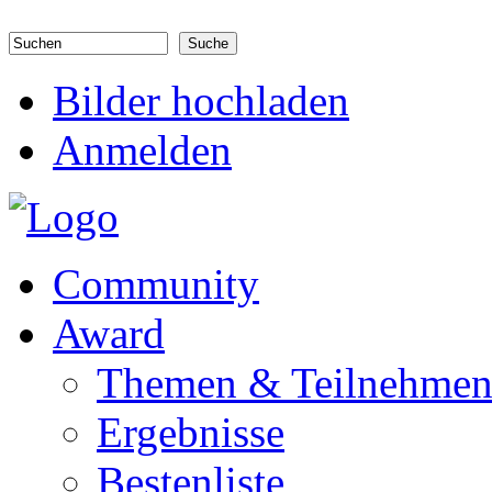
Direkt zum Inhalt
Suchen
Suchformular
Bilder hochladen
Anmelden
Community
Award
Themen & Teilnehme
Ergebnisse
Bestenliste