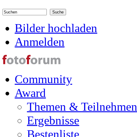
Direkt zum Inhalt
Suchen
Suchformular
Bilder hochladen
Anmelden
Community
Award
Themen & Teilnehme
Ergebnisse
Bestenliste