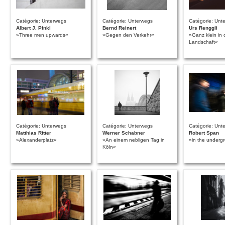
Catégorie: Unterwegs
Catégorie: Unterwegs
Catégorie: Unt
Albert J. Pinkl
Bernd Reinert
Urs Renggli
»Three men upwards«
»Gegen den Verkehr«
»Ganz klein in 
Landschaft«
Catégorie: Unterwegs
Catégorie: Unterwegs
Catégorie: Unt
Matthias Ritter
Werner Schabner
Robert Span
»Alexanderplatz«
»An einem nebligen Tag in
»in the underg
Köln«