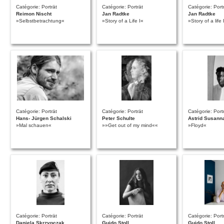
Catégorie: Porträt
Catégorie: Porträt
Catégorie: Port
Reimon Nischt
Jan Radtke
Jan Radtke
»Selbstbetrachtung«
»Story of a Life I«
»Story of a life 
Catégorie: Porträt
Catégorie: Porträt
Catégorie: Port
Hans- Jürgen Schalski
Peter Schulte
Astrid Susann
»Mal schauen«
»»Get out of my mind««
»Floyd«
Catégorie: Porträt
Catégorie: Porträt
Catégorie: Port
Daniela Skrzypczak
Guido Stoll
Guido Stoll