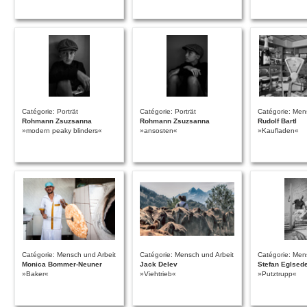
Catégorie: Porträt
Catégorie: Porträt
Catégorie: Men
Rohmann Zsuzsanna
Rohmann Zsuzsanna
Rudolf Bartl
»modern peaky blinders«
»ansosten«
»Kaufladen«
Catégorie: Mensch und Arbeit
Catégorie: Mensch und Arbeit
Catégorie: Men
Monica Bommer-Neuner
Jack Delev
Stefan Eglsed
»Baker«
»Viehtrieb«
»Putztrupp«