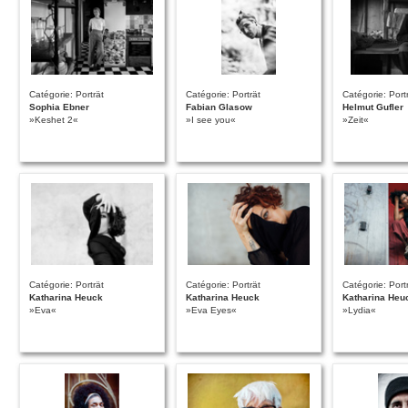
Catégorie: Porträt
Catégorie: Porträt
Catégorie: Port
Sophia Ebner
Fabian Glasow
Helmut Gufler
»Keshet 2«
»I see you«
»Zeit«
Catégorie: Porträt
Catégorie: Porträt
Catégorie: Port
Katharina Heuck
Katharina Heuck
Katharina Heu
»Eva«
»Eva Eyes«
»Lydia«