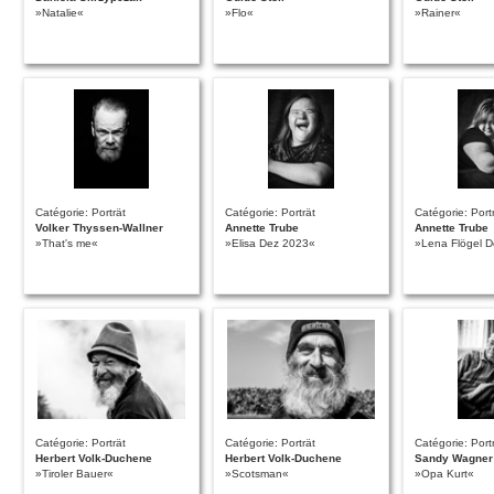
»Natalie«
»Flo«
»Rainer«
Catégorie: Porträt
Catégorie: Porträt
Catégorie: Port
Volker Thyssen-Wallner
Annette Trube
Annette Trube
»That's me«
»Elisa Dez 2023«
»Lena Flögel 
Catégorie: Porträt
Catégorie: Porträt
Catégorie: Port
Herbert Volk-Duchene
Herbert Volk-Duchene
Sandy Wagner
»Tiroler Bauer«
»Scotsman«
»Opa Kurt«