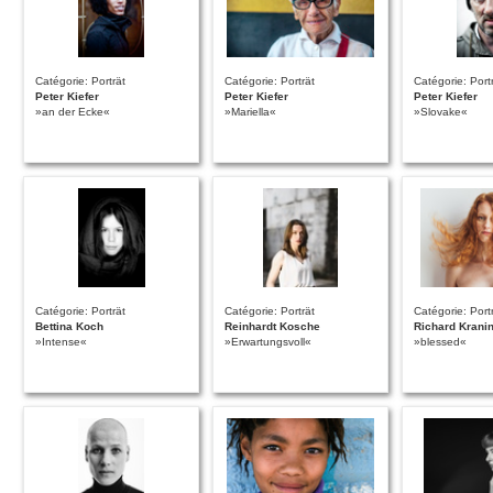
Catégorie: Porträt
Catégorie: Porträt
Catégorie: Port
Peter Kiefer
Peter Kiefer
Peter Kiefer
»an der Ecke«
»Mariella«
»Slovake«
Catégorie: Porträt
Catégorie: Porträt
Catégorie: Port
Bettina Koch
Reinhardt Kosche
Richard Krani
»Intense«
»Erwartungsvoll«
»blessed«