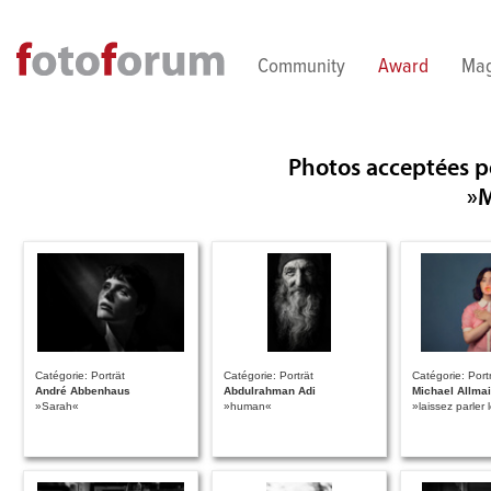
Direkt zum Inhalt
Community
Award
Mag
Photos acceptées p
»
Catégorie: Porträt
Catégorie: Porträt
Catégorie: Port
André Abbenhaus
Abdulrahman Adi
Michael Allmai
»Sarah«
»human«
»laissez parler 