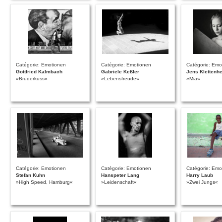
Catégorie: Emotionen
Catégorie: Emotionen
Catégorie: Emo
Gottfried Kalmbach
Gabriele Keßler
Jens Klettenh
»Bruderkuss«
»Lebensfreude«
»Mia«
Catégorie: Emotionen
Catégorie: Emotionen
Catégorie: Emo
Stefan Kuhn
Hanspeter Lang
Harry Laub
»High Speed, Hamburg«
»Leidenschaft«
»Zwei Jungs«