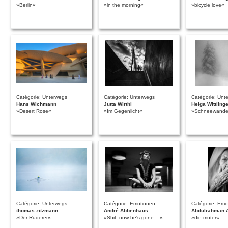
»Berlin«
»in the morning«
»bicycle love«
Catégorie: Unterwegs
Catégorie: Unterwegs
Catégorie: Unt
Hans Wichmann
Jutta Wirthl
Helga Wittling
»Desert Rose«
»Im Gegenlicht«
»Schneewande
Catégorie: Unterwegs
Catégorie: Emotionen
Catégorie: Emo
thomas zitzmann
André Abbenhaus
Abdulrahman 
»Der Ruderer«
»Shit, now he's gone ...«
»die muter«