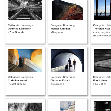
Catégorie: Unterwegs
Catégorie: Unterwegs
Catégorie: Unt
Gottfried Kalmbach
Werner Kaminski
Thorsten Katz
»Zum Strand«
»Bergtour«
»unterwegs im
Gespensterwal
Catégorie: Unterwegs
Catégorie: Unterwegs
Catégorie: Unt
Christian Koradi
Christian Koradi
Elke Leiner
»Goetheanum«
»Touristen«
»zur Bahn«