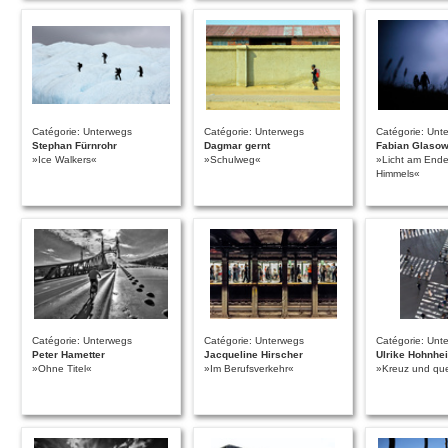
Catégorie: Unterwegs
Catégorie: Unterwegs
Catégorie: Unt
Stephan Fürnrohr
Dagmar gernt
Fabian Glaso
»Ice Walkers«
»Schulweg«
»Licht am End
Himmels«
Catégorie: Unterwegs
Catégorie: Unterwegs
Catégorie: Unt
Peter Hametter
Jacqueline Hirscher
Ulrike Hohnhe
»Ohne Titel«
»Im Berufsverkehr«
»Kreuz und qu