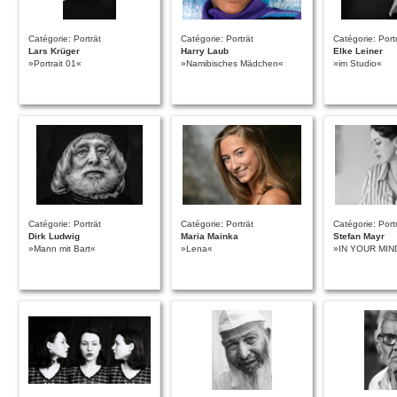
Catégorie: Porträt
Catégorie: Porträt
Catégorie: Port
Lars Krüger
Harry Laub
Elke Leiner
»Portrait 01«
»Namibisches Mädchen«
»im Studio«
Catégorie: Porträt
Catégorie: Porträt
Catégorie: Port
Dirk Ludwig
Maria Mainka
Stefan Mayr
»Mann mit Bart«
»Lena«
»IN YOUR MIN