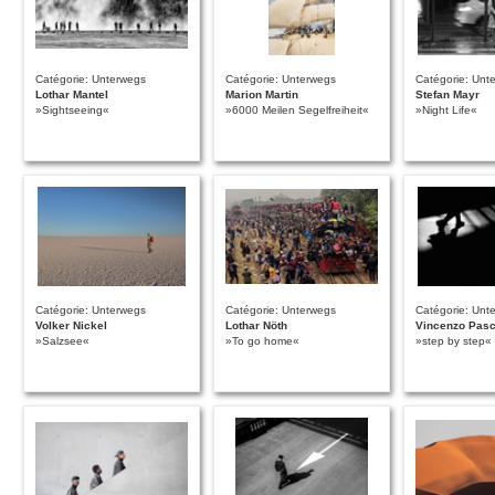
Catégorie: Unterwegs
Catégorie: Unterwegs
Catégorie: Unt
Lothar Mantel
Marion Martin
Stefan Mayr
»Sightseeing«
»6000 Meilen Segelfreiheit«
»Night Life«
Catégorie: Unterwegs
Catégorie: Unterwegs
Catégorie: Unt
Volker Nickel
Lothar Nöth
Vincenzo Pasc
»Salzsee«
»To go home«
»step by step«