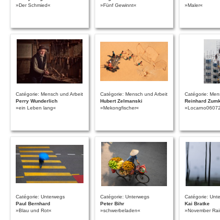
»Der Schmied«
»Fünf Gewinnt«
»Maler«
Catégorie: Mensch und Arbeit
Catégorie: Mensch und Arbeit
Catégorie: Men
Perry Wunderlich
Hubert Zelmanski
Reinhard Zum
»ein Leben lang«
»Mekongfischer«
»Locarno0607
Catégorie: Unterwegs
Catégorie: Unterwegs
Catégorie: Unt
Paul Bernhard
Peter Bihr
Kai Bratke
»Blau und Rot«
»schwerbeladen«
»November Rai