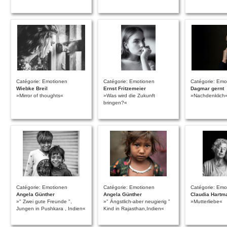
Catégorie: Emotionen
Catégorie: Emotionen
Catégorie: Emo
Wiebke Breil
Ernst Fritzemeier
Dagmar gernt
»Mirror of thoughts«
»Was wird die Zukunft
»Nachdenklich
bringen?«
Catégorie: Emotionen
Catégorie: Emotionen
Catégorie: Emo
Angela Günther
Angela Günther
Claudia Hartm
»" Zwei gute Freunde ",
»" Ängstlich-aber neugierig "
»Mutterliebe«
Jungen in Pushkara , Indien«
Kind in Rajasthan,Indien«