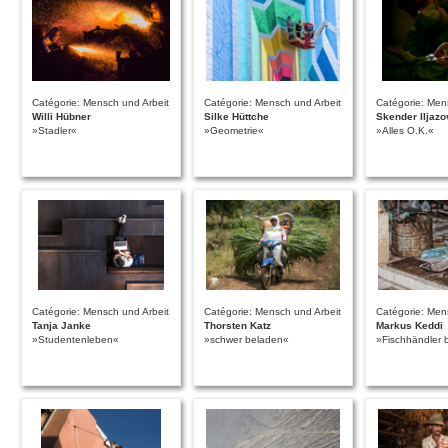
Catégorie: Mensch und Arbeit
Catégorie: Mensch und Arbeit
Catégorie: Men
Willi Hübner
Silke Hüttche
Skender Iljazo
»Stadler«
»Geometrie«
»Alles O.K.«
Catégorie: Mensch und Arbeit
Catégorie: Mensch und Arbeit
Catégorie: Men
Tanja Janke
Thorsten Katz
Markus Keddi
»Studentenleben«
»schwer beladen«
»Fischhändler b