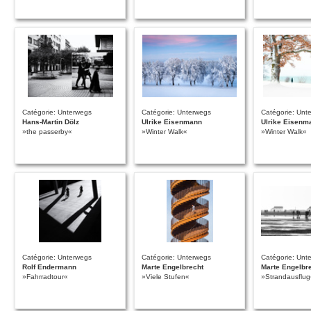
Catégorie: Unterwegs
Catégorie: Unterwegs
Catégorie: Unt
Hans-Martin Dölz
Ulrike Eisenmann
Ulrike Eisenm
»the passerby«
»Winter Walk«
»Winter Walk«
Catégorie: Unterwegs
Catégorie: Unterwegs
Catégorie: Unt
Rolf Endermann
Marte Engelbrecht
Marte Engelbr
»Fahrradtour«
»Viele Stufen«
»Strandausflug