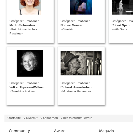
Catégorie: Emotionen
Catégorie: Emotionen
Catégorie: Emo
Martin Schweitzer
Norbert Senser
Robert Span
»Kein biometrisches
»Gitarist«
»with God«
Passfoto«
Catégorie: Emotionen
Catégorie: Emotionen
Volker Thyssen-Wallner
Richard Unverdorben
»Sunshine inside«
»Musiker in Havanna«
Startseite
»
Award-fr
»
Annahmen
» Der fotoforum Award
Community
Award
Magazin