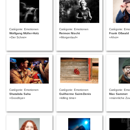
Catégorie: Emotionen
Catégorie: Emotionen
Catégorie: Emo
Wolfgang Müller-Holz
Reimon Nischt
Frank Oßwald
»Der Schrei«
»Morgenlauf«
»Ahoi«
Catégorie: Emotionen
Catégorie: Emotionen
Catégorie: Emo
Shatabda Saha
Guilherme Saint-Denis
Max Sammet
»Goodbye«
»killing time«
»männliche Zuv