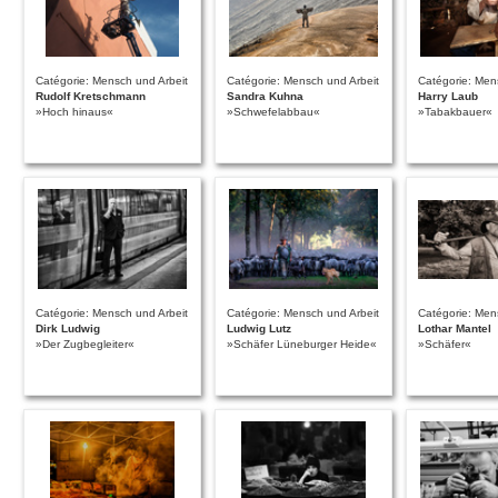
Catégorie: Mensch und Arbeit
Catégorie: Mensch und Arbeit
Catégorie: Men
Rudolf Kretschmann
Sandra Kuhna
Harry Laub
»Hoch hinaus«
»Schwefelabbau«
»Tabakbauer«
Catégorie: Mensch und Arbeit
Catégorie: Mensch und Arbeit
Catégorie: Men
Dirk Ludwig
Ludwig Lutz
Lothar Mantel
»Der Zugbegleiter«
»Schäfer Lüneburger Heide«
»Schäfer«