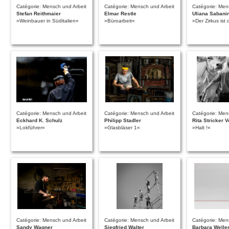
Catégorie: Mensch und Arbeit
Catégorie: Mensch und Arbeit
Catégorie: Men
Stefan Reithmaier
Elmar Restle
Uliana Sabani
»Weinbauer in Süditalien«
»Büroarbeit«
»Der Zirkus ist
Catégorie: Mensch und Arbeit
Catégorie: Mensch und Arbeit
Catégorie: Men
Eckhard K. Schulz
Philipp Stadler
Rita Stricker V
»Lokführer«
»Glasbläser 1«
»Halt !«
Catégorie: Mensch und Arbeit
Catégorie: Mensch und Arbeit
Catégorie: Men
Sandy Wagner
Siegfried Walter
Barbara Welle