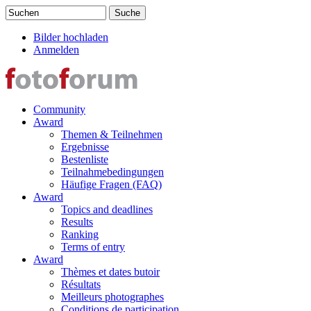
Direkt zum Inhalt
Suchen
Suchformular
Bilder hochladen
Anmelden
Community
Award
Themen & Teilnehmen
Ergebnisse
Bestenliste
Teilnahmebedingungen
Häufige Fragen (FAQ)
Award
Topics and deadlines
Results
Ranking
Terms of entry
Award
Thèmes et dates butoir
Résultats
Meilleurs photographes
Conditions de participation