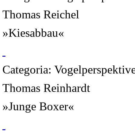
Thomas Reichel
»Kiesabbau«
Categoria: Vogelperspektiv
Thomas Reinhardt
»Junge Boxer«