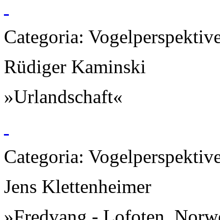
Categoria: Vogelperspektiv
Rüdiger Kaminski
»Urlandschaft«
Categoria: Vogelperspektiv
Jens Klettenheimer
»Fredvang - Lofoten, Nor