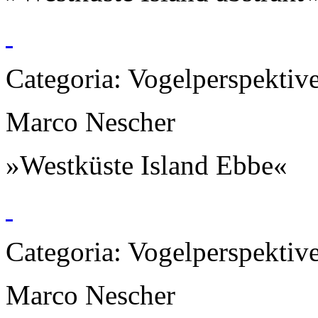
Categoria: Vogelperspektiv
Marco Nescher
»Westküste Island Ebbe«
Categoria: Vogelperspektiv
Marco Nescher