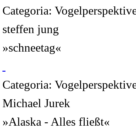
Categoria: Vogelperspektiv
steffen jung
»schneetag«
Categoria: Vogelperspektiv
Michael Jurek
»Alaska - Alles fließt«