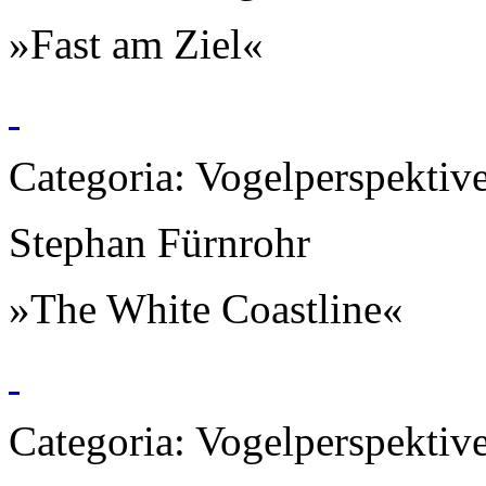
»Fast am Ziel«
Categoria: Vogelperspektiv
Stephan Fürnrohr
»The White Coastline«
Categoria: Vogelperspektiv