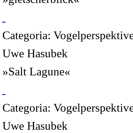
Categoria: Vogelperspektiv
Uwe Hasubek
»Salt Lagune«
Categoria: Vogelperspektiv
Uwe Hasubek