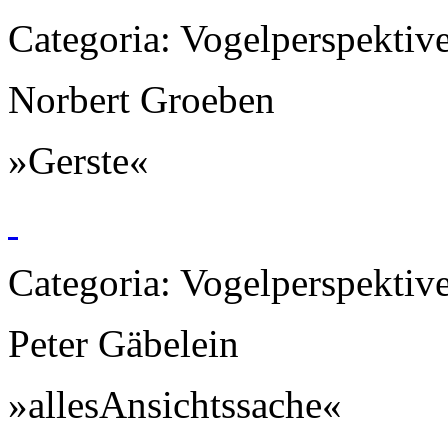
Categoria: Vogelperspektiv
Norbert Groeben
»Gerste«
Categoria: Vogelperspektiv
Peter Gäbelein
»allesAnsichtssache«