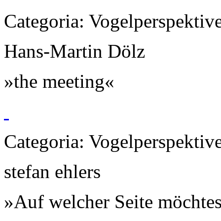
Categoria: Vogelperspektiv
Hans-Martin Dölz
»the meeting«
Categoria: Vogelperspektiv
stefan ehlers
»Auf welcher Seite möchtes