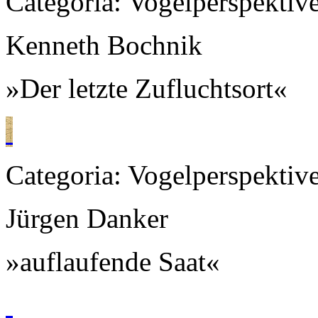
Categoria: Vogelperspektiv
Kenneth Bochnik
»Der letzte Zufluchtsort«
Categoria: Vogelperspektiv
Jürgen Danker
»auflaufende Saat«