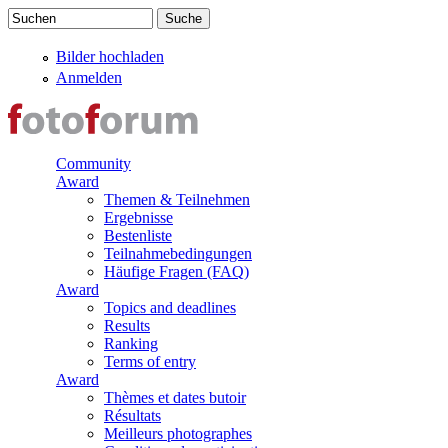
Direkt zum Inhalt
Suchen
Suchformular
Bilder hochladen
Anmelden
Community
Award
Themen & Teilnehmen
Ergebnisse
Bestenliste
Teilnahmebedingungen
Häufige Fragen (FAQ)
Award
Topics and deadlines
Results
Ranking
Terms of entry
Award
Thèmes et dates butoir
Résultats
Meilleurs photographes