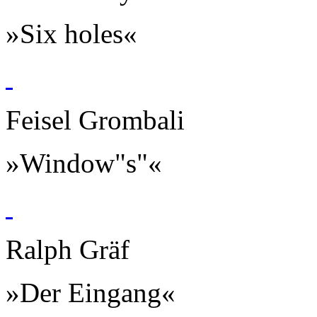
»Six holes«
Feisel Grombali
»Window"s"«
Ralph Gräf
»Der Eingang«