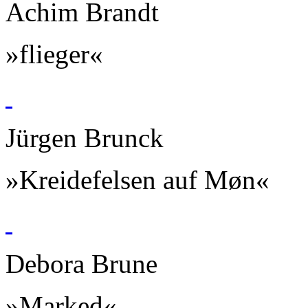
Achim Brandt
»flieger«
Jürgen Brunck
»Kreidefelsen auf Møn«
Debora Brune
»Marked«