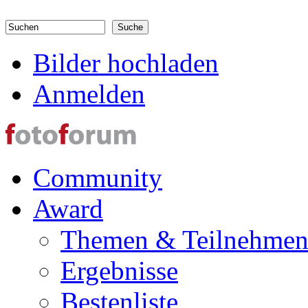
Direkt zum Inhalt
Suchen
Suchformular
Bilder hochladen
Anmelden
Community
Award
Themen & Teilnehme
Ergebnisse
Bestenliste