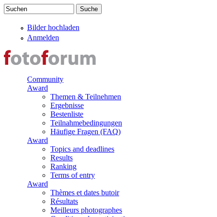
Direkt zum Inhalt
Suchen
Suchformular
Bilder hochladen
Anmelden
Community
Award
Themen & Teilnehmen
Ergebnisse
Bestenliste
Teilnahmebedingungen
Häufige Fragen (FAQ)
Award
Topics and deadlines
Results
Ranking
Terms of entry
Award
Thèmes et dates butoir
Résultats
Meilleurs photographes