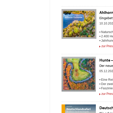
Ahlhorn
Eingebet
10.10.20
• Natursc
• 2.400 H
• Jahrhun
zur Pres
Hunte –
Der neue
05.12.20
• Eine Re
• Der zwe
• Faszini
zur Pres
Deutsch