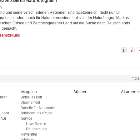
nsten Ziele für Naturfotografen
19
nd und seine verschiedenen Regionen sind facettenreich. Nicht nur für
grafen, sondern auch für Naturinteressierte hat sich der Naturfotograf Markus
ischen Ostsee und Berchtesgadener Land auf die Suche nach Deutschlands
n gemacht.
semitteilung
1
2
›
Impre
Magazin
Bücher
Akademie
ehmen
Aktuelles Heft
Abonnement
Vorteile für Abonnenten
gungen
fotoforum als ePaper
FAQ)
Service
Leser-Service
Kleinanzeigen
Newsletter
fotoforum