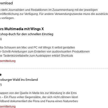
Download
r) steht Journalisten und Redaktionen im Zusammenhang mit der jeweiligen
 Veröffentlichung zur Verfügung. Für andere Verwendungszwecke muss die ausdrück
 vorliegen.
rs Multimedia mit Wings X
shop-Buch für den schnellen Einstieg
26
dia-Schauen am Mac und PC mit Wings X selbst gestalten
für-Schritt-Anleitungen zum Erstellen von audiovisuellen Produktionen
che Tastenkürzeltabelle zum Ausklappen erklärt Shortcuts
semitteilung
e
oburger Wald ins Emsland
25
 Etappen von der Quelle in Melle bis zur Mündung in die Ems
e – Ein Fluss voller Gegensätze, der sich nicht zähmen lässt
ildband dokumentiert die Flora und Fauna eines Naturerbes
semitteilung