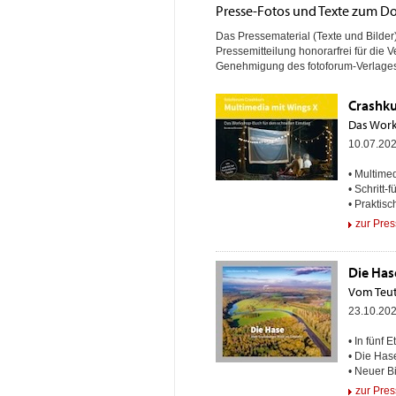
Presse-Fotos und Texte zum 
Das Pressematerial (Texte und Bilde
Pressemitteilung honorarfrei für die
Genehmigung des fotoforum-Verlages
Crashku
Das Work
10.07.20
• Multime
• Schritt-
• Praktis
zur Pres
Die Has
Vom Teut
23.10.20
• In fünf
• Die Has
• Neuer B
zur Pres