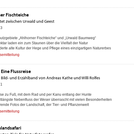
er Fischteiche
tet zwischen Urwald und Geest
23
hutzgebiete ­„Ahlhorner ­Fischteiche“ und „Urwald Baumweg“
ektar laden ein zum Staunen über die Vielfalt der Natur
derte alte Kultur der Hege und Pflege eines einzigartigen Naturerbes
semitteilung
 Eine Flussreise
 Bild- und Erzählband von Andreas Kathe und Willi Rolfes
21
ise zu Fuß, mit dem Rad und per Kanu entlang der Hunte
itlängste Nebenfluss der Weser überrascht mit vielen Besonderheiten
erende Fotos der Landschaft, der Tier- und Pflanzenwelt
semitteilung
landsafari