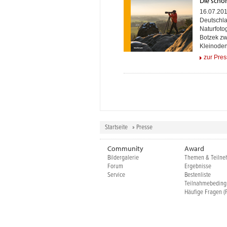
Die schö
16.07.20
Deutschla
Naturfoto
Botzek zw
Kleinode
zur Pres
Seiten
Startseite
» Presse
Community
Award
Bildergalerie
Themen & Teiln
Forum
Ergebnisse
Service
Bestenliste
Teilnahmebedin
Häufige Fragen (