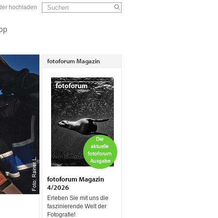
Suchformular
Suchen
lder hochladen
op
fotoforum Magazin
fotoforum Magazin
4/2026
Erleben Sie mit uns die
faszinierende Welt der
Fotografie!